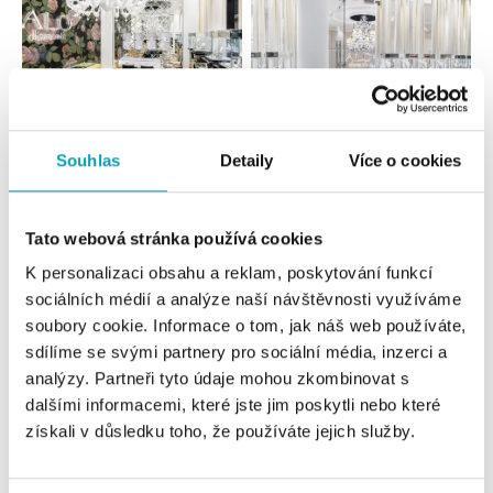
Souhlas
Detaily
Více o cookies
Všechny
Česko
Slovensko
ALO diamonds OC Forum Nová Karolina,
Tato webová stránka používá cookies
Ostrava
K personalizaci obsahu a reklam, poskytování funkcí
Jantarová 3344/4, 702 00 Ostrava-Moravská Ostrava
sociálních médií a analýze naší návštěvnosti využíváme
tel.: +420 603 166 013, +420 603 565 187
dnes otevřeno od 09:00
soubory cookie. Informace o tom, jak náš web používáte,
sdílíme se svými partnery pro sociální média, inzerci a
analýzy. Partneři tyto údaje mohou zkombinovat s
ALO diamonds OC Nový Smíchov, Praha 5
dalšími informacemi, které jste jim poskytli nebo které
Plzeňská 8, 150 00 Praha 5 - Smíchov
získali v důsledku toho, že používáte jejich služby.
tel.: +420 603 192 388, +420 733 546 889
dnes otevřeno od 09:00