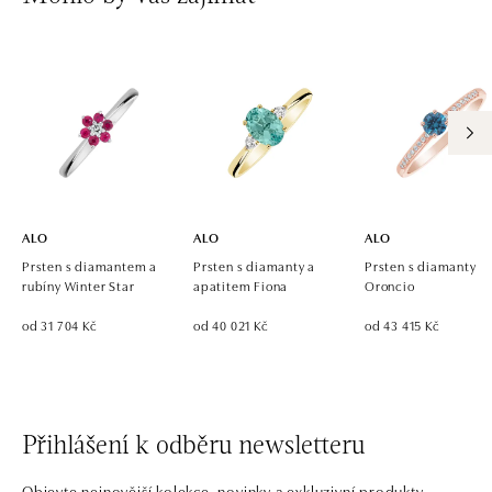
Ivanská cesta 16, 821 04 Bratislava
tel.: +421 917 090 924, +421 915 344 725
dnes otevřeno od 10:00
ALO diamonds OC Eurovea, Bratislava
Pribinova 8, 811 09 Bratislava
tel.: +421 917 090 700, +421 918 777 670
dnes otevřeno od 10:00
ALO
ALO
ALO
Prsten s diamantem a
Prsten s diamanty a
Prsten s diamanty
rubíny Winter Star
apatitem Fiona
Oroncio
od 31 704 Kč
od 40 021 Kč
od 43 415 Kč
Přihlášení k odběru newsletteru
Objevte nejnovější kolekce, novinky a exkluzivní produkty.