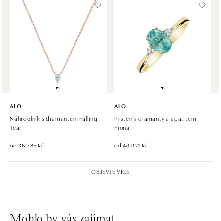
dnes otevřeno od 09:00
ALO diamonds, Westfield, Praha 4 - Chodov
Roztylská 2321/19, 148 00 Praha 4 - Chodov
tel.: +420 773 585 559, +420 730 802 800
dnes otevřeno od 09:00
ALO diamonds Hilton, Košice
Hlavná 123/1, 040 01 Košice
ALO
ALO
tel.: +421 911 854 322, +421 917 869 485
Náhrdelník s diamantem Falling
Prsten s diamanty a apatitem
dnes otevřeno od 09:00
Tear
Fiona
od 36 385 Kč
od 40 021 Kč
ALO diamonds OC Aupark, Bratislava
Einsteinova 18, 851 01 Bratislava
OBJEVTE VÍCE
tel.: +421 917 090 891
dnes otevřeno od 10:00
ALO diamonds OC Avion, Bratislava
Mohlo by vás zajímat