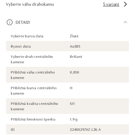
Vyberte váhu drahokamu
5 variant
zásnubní prsten nebo diamantový náramek či náhrdelník, nedarujete s
námi pouze šperk, ale také chytrou investici.
DETAILY
Vyberte barvu zlata
Žluté
Ryzost zlata
Au585
Vyberte druh centrálního
Briliant
kamene
Přibližná váha centrálního
0,050
kamene
Přibližná barva centrálního
H
kamene
Přibližná kvalita centrálního
SI1
kamene
Přibližná hmotnost šperku
1.9 g
ID
224002974Z.L26.A