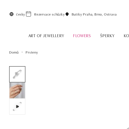
Přeskočit na hlavní obsah
česky
Rezervace schůzky
Butiky
Praha, Brno, Ostrava
ART OF JEWELLERY
FLOWERS
ŠPERKY
KO
Domů
Prsteny