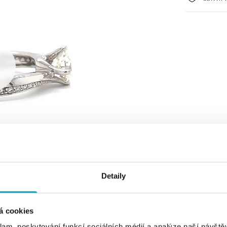
Detaily
á cookies
klam, poskytování funkcí sociálních médií a analýze naší návšt