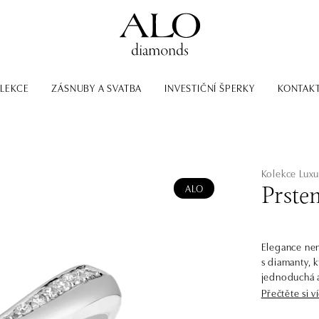
LEKCE
ZÁSNUBY A SVATBA
INVESTIČNÍ ŠPERKY
KONTAK
Kolekce Luxu
ALO
Prste
Elegance nen
s diamanty, 
jednoduchá a
Přečtěte si v
Starší sestra