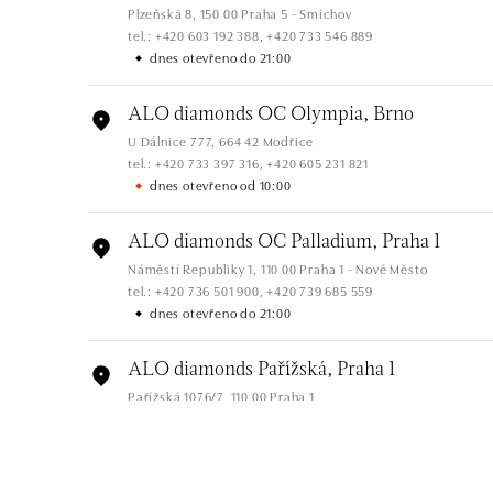
Plzeňská 8, 150 00 Praha 5 - Smíchov
tel.: +420 603 192 388, +420 733 546 889
dnes otevřeno do 21:00
ALO diamonds OC Olympia, Brno
U Dálnice 777, 664 42 Modřice
tel.: +420 733 397 316, +420 605 231 821
dnes otevřeno od 10:00
ALO diamonds OC Palladium, Praha 1
Náměstí Republiky 1, 110 00 Praha 1 - Nové Město
tel.: +420 736 501 900, +420 739 685 559
dnes otevřeno do 21:00
ALO diamonds Pařížská, Praha 1
Pařížská 1076/7, 110 00 Praha 1
tel.: +420 737 939 202
dnes otevřeno od 10:00