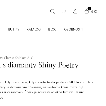
0
0 Kč
T
BUTIKY
KATALOG
BLOG
OSOBNOSTI
ry Classic
Kolekce ALO
n s diamanty Shiny Poetry
í nikdy přehlížena, když nosíte tento prsten z 14kt bílého zlata
který je dokonalým důkazem, že skutečná krása může být
 zářící zároveň. Šperk je součástí kolekce Luxury Classic.
íce
 kolekce Classic First, pyšnící se ještě oslnivějším třpytem.