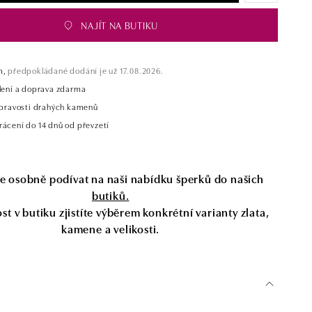
NAJÍT NA BUTIKU
m,
předpokládané dodání je už 17.08.2026.
alení a doprava zdarma
t pravosti drahých kamenů
rácení do 14 dnů od převzetí
se osobně podívat na naši nabídku šperků do našich
butiků.
t v butiku zjistíte výběrem konkrétní varianty zlata,
kamene a velikosti.