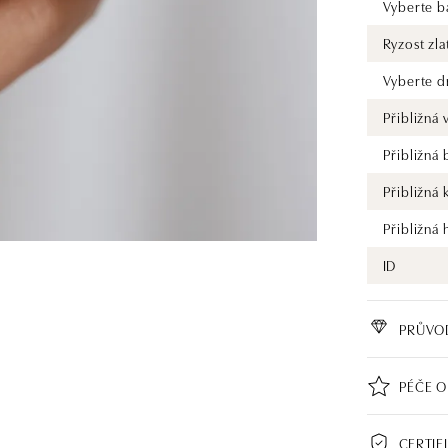
Vyberte ba
Ryzost zla
Vyberte d
Přibližná
Přibližná
Přibližná 
Přibližná
ID
PRŮVO
PÉČE O
CERTIF