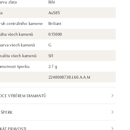
rvu zlata
Bílé
ta
Au585
ruh centrálního kamene
Briliant
 váha všech kamenů
0.15000
 barva všech kamenů
G
kvalita všech kamenů
SI1
 hmotnost šperku
2.7 g
224800873B.L60.A.A.M
DCE VÝBĚREM DIAMANTŮ
 ŠPERK
IKÁT PRAVOSTI