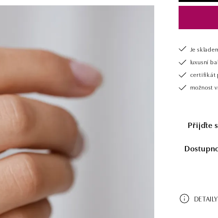
Je sklade
luxusní b
certifiká
možnost v
Přijďte 
Dostupnos
DETAILY