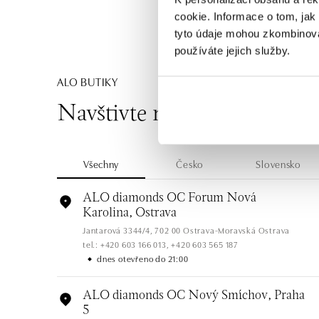
cookie. Informace o tom, jak
tyto údaje mohou zkombinovat
používáte jejich služby.
ALO BUTIKY
Navštivte naše butiky
Všechny
Česko
Slovensko
ALO diamonds OC Forum Nová
Karolina, Ostrava
Jantarová 3344/4, 702 00 Ostrava-Moravská Ostrava
tel.: +420 603 166 013, +420 603 565 187
dnes otevřeno do 21:00
ALO diamonds OC Nový Smíchov, Praha
5