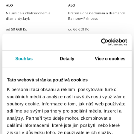
ALO
ALO
Náušnice s chalcedonem a
Prsten s chalcedonem a diamanty
diamanty Jayla
Rainbow Princess
od 59 668 Kč
od 66 659 Kč
Souhlas
Detaily
Více o cookies
Tato webová stránka používá cookies
K personalizaci obsahu a reklam, poskytování funkcí
sociálních médií a analýze naší návštěvnosti využíváme
soubory cookie. Informace o tom, jak náš web používáte,
ALO
ALO
sdílíme se svými partnery pro sociální média, inzerci a
Prsten s chalcedonem a diamanty
Náhrdelník s chalcedonem a
analýzy. Partneři tyto údaje mohou zkombinovat s
Drop Blossom
diamanty Royal Drop
dalšími informacemi, které jste jim poskytli nebo které
získali v důsledku toho, že používáte jejich služby.
od 69 716 Kč
od 76 019 Kč