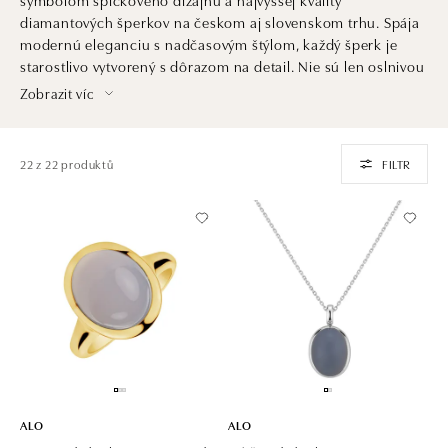
diamantových šperkov na českom aj slovenskom trhu. Spája
modernú eleganciu s nadčasovým štýlom, každý šperk je
starostlivo vytvorený s dôrazom na detail. Nie sú len oslnivou
ozdobou. Sú aj investíciou do krásy, ktorá pretrvá generácie
Zobrazit víc
a dedičstvom, ktoré ocenia praví znalci šperkárskeho umenia
a luxusu.
22 z 22 produktů
FILTR
ALO
ALO