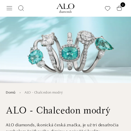
Přeskočit na hlavní obsah
0
ALO - Chalcedon modrý
Domů
ALO - Chalcedon modrý
ALO diamonds, ikonická česká značka, je už tri desaťročia
symbolom špičkového dizajnu a najvyššej kvality