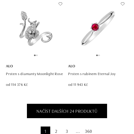
ALO
ALO
Prsten s diamanty Moonlight Rose
Prsten s rubínem Eternal Joy
od 114 376 Kč
od 11 943 Kč
NAČÍST DALŠÍCH 24 PRODUKTŮ
1
2
3
360
⋯