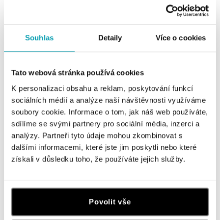
od 23 244 Kč
od 116 898 Kč
Souhlas
Detaily
Více o cookies
Tato webová stránka používá cookies
K personalizaci obsahu a reklam, poskytování funkcí
sociálních médií a analýze naší návštěvnosti využíváme
soubory cookie. Informace o tom, jak náš web používáte,
sdílíme se svými partnery pro sociální média, inzerci a
analýzy. Partneři tyto údaje mohou zkombinovat s
dalšími informacemi, které jste jim poskytli nebo které
ALO
ALO
získali v důsledku toho, že používáte jejich služby.
Náušnice s hnědými diamanty
Prsten s safírem a diamanty
Moon Opium
Charming Night
od 23 138 Kč
od 52 127 Kč
Povolit vše