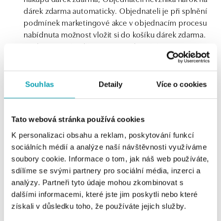
dárek zdarma automaticky. Objednateli je při splnění
podmínek marketingové akce v objednacím procesu
nabídnuta možnost vložit si do košíku dárek zdarma.
V takovém případě je mezi Prodávajícím a
Objednatelem uzavřena darovací smlouva se
zavazovací podmínkou. Dojde-li k odstoupení od
kupní smlouvy Objednatelem a to i částečnému,
Souhlas
Detaily
Více o cookies
pozbývá darovací smlouva ohledně takového dárku
účinnosti a Objednatel je povinen spolu se zbožím
Prodávajícímu vrátit i poskytnutý dárek. Nárok na
Tato webová stránka používá cookies
dárek zdarma nelze uplatnit dodatečně. Na dárky,
K personalizaci obsahu a reklam, poskytování funkcí
které jsou poskytovány zdarma, nelze uplatňovat
sociálních médií a analýze naší návštěvnosti využíváme
jakákoliv práva z vadného plnění.
soubory cookie. Informace o tom, jak náš web používáte,
sdílíme se svými partnery pro sociální média, inzerci a
V rámci marketingových akcí může Objednatel získat
analýzy. Partneři tyto údaje mohou zkombinovat s
dárkový nebo výherní poukaz (voucher, šek). Jedná se
dalšími informacemi, které jste jim poskytli nebo které
o poukázku, jejíž součástí je jedinečný kód, který lze
získali v důsledku toho, že používáte jejich služby.
uplatnit pro získání slevy z Objednávky. Poukaz je