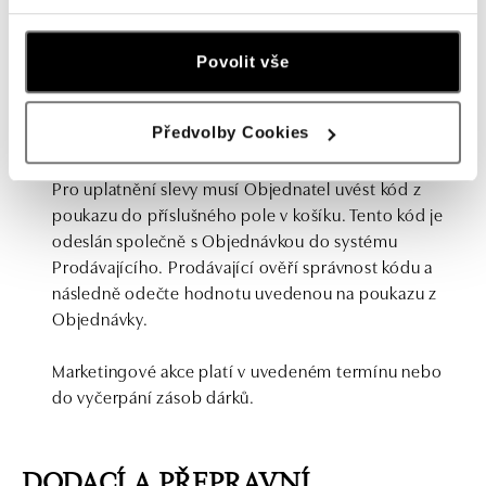
nedělitelný tzn. celá hodnota uvedená na poukazu
musí být uplatněna v jedné Objednávce. Pokud je
hodnota uvedená na poukazu vyšší, než je hodnota
Povolit vše
celé Objednávky, rozdíl se na nový poukaz nepřevádí
a nevyčerpaná suma se zpětně neproplácí. Poukaz lze
Předvolby Cookies
uplatnit pouze jednou. Poukaz nelze směnit za
peníze, a to ani v případě vrácení či reklamace zboží.
Pro uplatnění slevy musí Objednatel uvést kód z
poukazu do příslušného pole v košíku. Tento kód je
odeslán společně s Objednávkou do systému
Prodávajícího. Prodávající ověří správnost kódu a
následně odečte hodnotu uvedenou na poukazu z
Objednávky.
Marketingové akce platí v uvedeném termínu nebo
do vyčerpání zásob dárků.
DODACÍ A PŘEPRAVNÍ