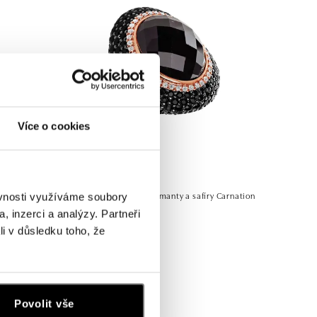
Více o cookies
ALO
fall
Prsten s granátem, diamanty a safíry Carnation
ěvnosti využíváme soubory
Café
, inzerci a analýzy. Partneři
li v důsledku toho, že
od 396 418 Kč
Povolit vše