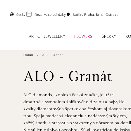
Přeskočit na hlavní obsah
česky
Rezervace schůzky
Butiky
Praha, Brno, Ostrava
ART OF JEWELLERY
FLOWERS
ŠPERKY
KO
Domů
ALO - Granát
ALO - Granát
ALO diamonds, ikonická česká značka, je už tri
desaťročia symbolom špičkového dizajnu a najvyššej
kvality diamantových šperkov na českom aj slovensko
trhu. Spája modernú eleganciu s nadčasovým štýlom,
každý šperk je starostlivo vytvorený s dôrazom na detail
Nie sú len oslnivou ozdobou. Sú aj investíciou do krásy,