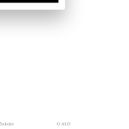
Získejte
O ALO