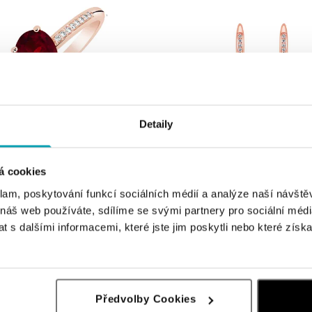
Detaily
á cookies
ALO
anátem a diamanty Tearfall
Náušnice s diamanty a granátem Tear
klam, poskytování funkcí sociálních médií a analýze naší návšt
 náš web používáte, sdílíme se svými partnery pro sociální média
č
od 30 903 Kč
 s dalšími informacemi, které jste jim poskytli nebo které získa
Předvolby Cookies