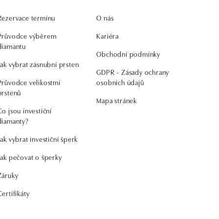
Rezervace termínu
O nás
Průvodce výběrem
Kariéra
diamantu
Obchodní podmínky
Jak vybrat zásnubní prsten
GDPR - Zásady ochrany
Průvodce velikostmi
osobních údajů
prstenů
Mapa stránek
Co jsou investiční
diamanty?
Jak vybrat investiční šperk
Jak pečovat o šperky
Záruky
Certifikáty