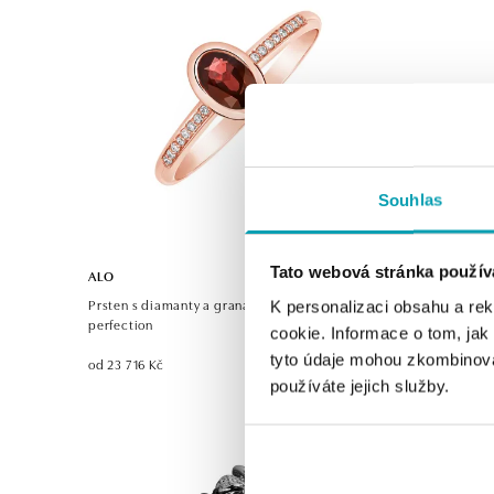
Souhlas
Tato webová stránka použív
ALO
ALO
Prsten s diamanty a granátem Elliptical
Prsten s gr
K personalizaci obsahu a re
perfection
cookie. Informace o tom, jak
od 25 301 K
tyto údaje mohou zkombinovat
od 23 716 Kč
používáte jejich služby.