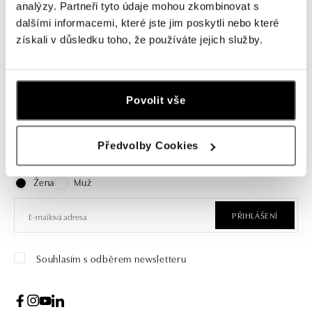
Přívěs s jadeitem a diamanty Noble
Náušnice s jadeitem a diamanty
analýzy. Partneři tyto údaje mohou zkombinovat s
Glow
Rishi
dalšími informacemi, které jste jim poskytli nebo které
získali v důsledku toho, že používáte jejich služby.
od 24 911 Kč
od 95 408 Kč
Povolit vše
Přihlášení k odběru newsletteru
Předvolby Cookies
Objevte nejnovější kolekce, novinky a exkluzivní produkty.
Žena
Muž
PŘIHLÁŠENÍ
Souhlasím s odběrem newsletteru