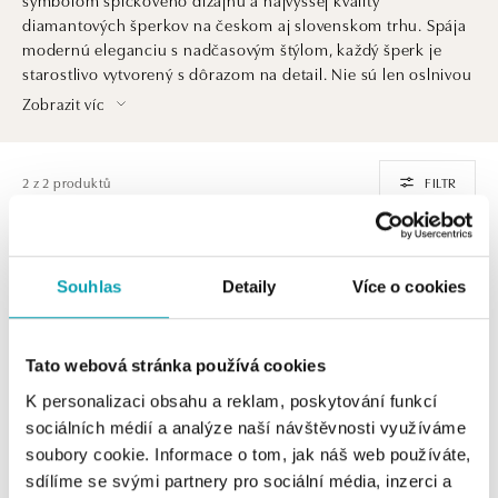
diamantových šperkov na českom aj slovenskom trhu. Spája
modernú eleganciu s nadčasovým štýlom, každý šperk je
starostlivo vytvorený s dôrazom na detail. Nie sú len oslnivou
ozdobou. Sú aj investíciou do krásy, ktorá pretrvá generácie
Zobrazit víc
a dedičstvom, ktoré ocenia praví znalci šperkárskeho umenia
a luxusu.
2 z 2 produktů
FILTR
Souhlas
Detaily
Více o cookies
Tato webová stránka používá cookies
K personalizaci obsahu a reklam, poskytování funkcí
sociálních médií a analýze naší návštěvnosti využíváme
soubory cookie. Informace o tom, jak náš web používáte,
ALO
ALO
sdílíme se svými partnery pro sociální média, inzerci a