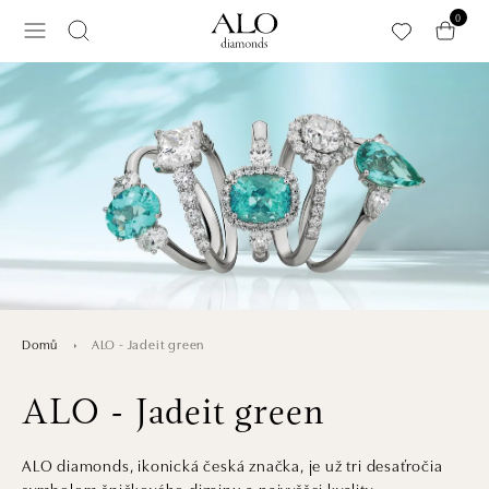
Přeskočit na hlavní obsah
0
ALO - Jadeit green
Domů
ALO - Jadeit green
ALO diamonds, ikonická česká značka, je už tri desaťročia
symbolom špičkového dizajnu a najvyššej kvality