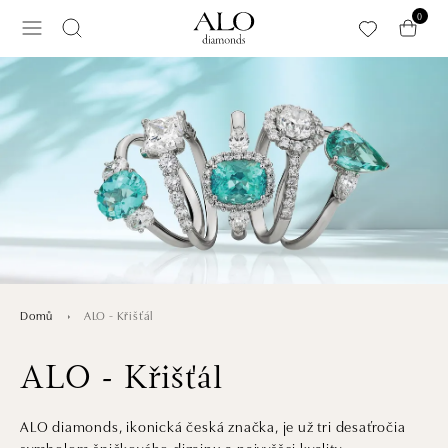
Přeskočit na hlavní obsah
0
ALO - Křišťál
Domů
ALO - Křišťál
ALO diamonds, ikonická česká značka, je už tri desaťročia
symbolom špičkového dizajnu a najvyššej kvality