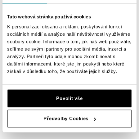
Prsten s Crystal a perletí Stylish
Prsten s Crystal a diamanty Mike
Goth
od 117 795 Kč
Tato webová stránka používá cookies
od 53 838 Kč
K personalizaci obsahu a reklam, poskytování funkcí
sociálních médií a analýze naší návštěvnosti využíváme
soubory cookie. Informace o tom, jak náš web používáte,
sdílíme se svými partnery pro sociální média, inzerci a
analýzy. Partneři tyto údaje mohou zkombinovat s
dalšími informacemi, které jste jim poskytli nebo které
získali v důsledku toho, že používáte jejich služby.
Povolit vše
ALO
Prsten s Crystal a diamanty
Fabulous Guardian
Předvolby Cookies
od 197 883 Kč