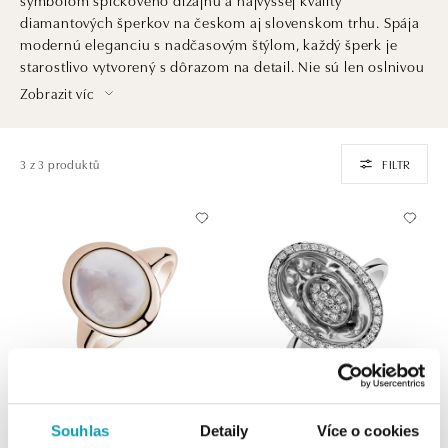
diamantových šperkov na českom aj slovenskom trhu. Spája
modernú eleganciu s nadčasovým štýlom, každý šperk je
starostlivo vytvorený s dôrazom na detail. Nie sú len oslnivou
ozdobou. Sú aj investíciou do krásy, ktorá pretrvá generácie
Zobrazit víc
a dedičstvom, ktoré ocenia praví znalci šperkárskeho umenia
a luxusu.
3 z 3 produktů
FILTR
ALO
ALO
Souhlas
Detaily
Více o cookies