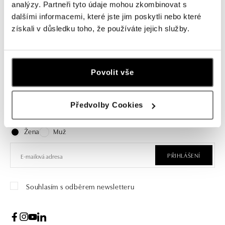
Prsten s olivínem a diamanty Fever
analýzy. Partneři tyto údaje mohou zkombinovat s
Dream
dalšími informacemi, které jste jim poskytli nebo které
získali v důsledku toho, že používáte jejich služby.
od 110 534 Kč
Povolit vše
Přihlášení k odběru newsletteru
Předvolby Cookies
Objevte nejnovější kolekce, novinky a exkluzivní produkty.
Žena
Muž
PŘIHLÁŠENÍ
Souhlasím s odběrem newsletteru