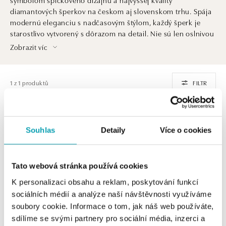
diamantových šperkov na českom aj slovenskom trhu. Spája
modernú eleganciu s nadčasovým štýlom, každý šperk je
starostlivo vytvorený s dôrazom na detail. Nie sú len oslnivou
ozdobou. Sú aj investíciou do krásy, ktorá pretrvá generácie
Zobrazit víc
a dedičstvom, ktoré ocenia praví znalci šperkárskeho umenia
a luxusu.
1 z 1 produktů
FILTR
Souhlas
Detaily
Více o cookies
Tato webová stránka používá cookies
K personalizaci obsahu a reklam, poskytování funkcí
sociálních médií a analýze naší návštěvnosti využíváme
soubory cookie. Informace o tom, jak náš web používáte,
ALO
sdílíme se svými partnery pro sociální média, inzerci a