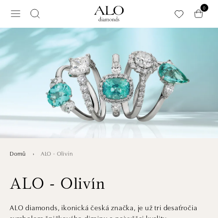
Přeskočit na hlavní obsah
0
ALO - Olivín
Domů
ALO - Olivín
ALO diamonds, ikonická česká značka, je už tri desaťročia
symbolom špičkového dizajnu a najvyššej kvality