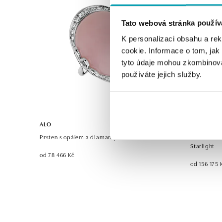
Tato webová stránka použív
K personalizaci obsahu a re
cookie. Informace o tom, jak
tyto údaje mohou zkombinovat
používáte jejich služby.
ALO
ALO
Prsten s opálem a diamanty Glorious Gem
Náhrdelník
Starlight
od 78 466 Kč
od 156 175 