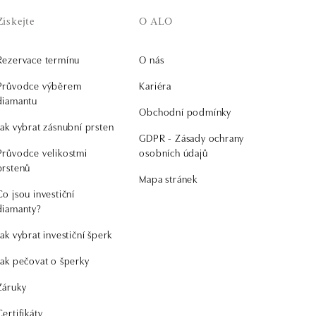
Získejte
O ALO
Rezervace termínu
O nás
Průvodce výběrem
Kariéra
diamantu
Obchodní podmínky
Jak vybrat zásnubní prsten
GDPR - Zásady ochrany
Průvodce velikostmi
osobních údajů
prstenů
Mapa stránek
Co jsou investiční
diamanty?
Jak vybrat investiční šperk
Jak pečovat o šperky
Záruky
Certifikáty