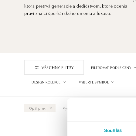
ktorá pretrvá generácie a dedičstvom, ktoré ocenia
praví znalci šperkárskeho umenia a luxusu.
VŠECHNY FILTRY
FILTROVAT PODLE CENY
DESIGN KOLEKCE
VYBERTE SYMBOL
Opál pink
Vymazat vše
Souhlas