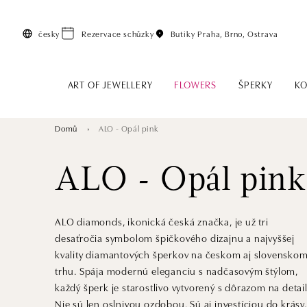
Přeskočit na hlavní obsah
česky
Rezervace schůzky
Butiky
Praha, Brno, Ostrava
ART OF JEWELLERY
FLOWERS
ŠPERKY
KO
Domů
ALO - Opál pink
ALO - Opál pink
ALO diamonds, ikonická česká značka, je už tri
desaťročia symbolom špičkového dizajnu a najvyššej
kvality diamantových šperkov na českom aj slovensko
trhu. Spája modernú eleganciu s nadčasovým štýlom,
každý šperk je starostlivo vytvorený s dôrazom na detail
Nie sú len oslnivou ozdobou. Sú aj investíciou do krásy,