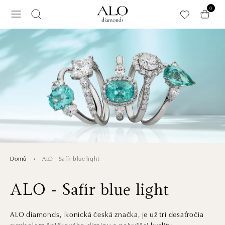
Přeskočit na hlavní obsah
0
ALO - Safír blue light
Domů
ALO - Safír blue light
ALO diamonds, ikonická česká značka, je už tri desaťročia
symbolom špičkového dizajnu a najvyššej kvality