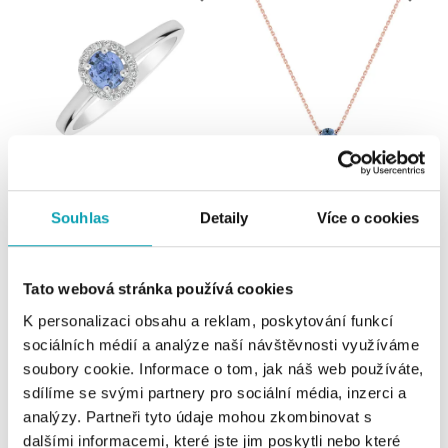
ALO
ALO
Souhlas
Detaily
Více o cookies
Prsten se safírem a diamanty
Náhrdelník se safírem Mystic Abyss
Madison
od 26 991 Kč
od 25 448 Kč
Tato webová stránka používá cookies
K personalizaci obsahu a reklam, poskytování funkcí
sociálních médií a analýze naší návštěvnosti využíváme
soubory cookie. Informace o tom, jak náš web používáte,
sdílíme se svými partnery pro sociální média, inzerci a
analýzy. Partneři tyto údaje mohou zkombinovat s
dalšími informacemi, které jste jim poskytli nebo které