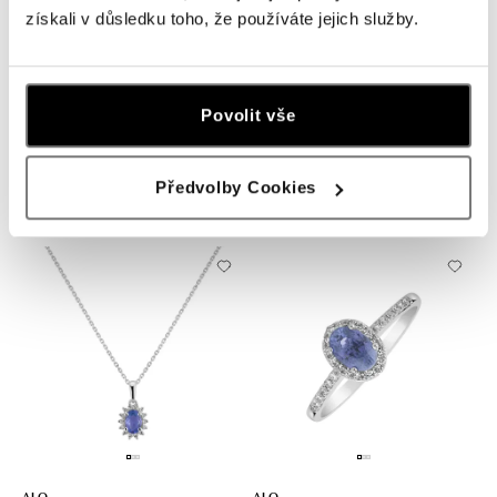
získali v důsledku toho, že používáte jejich služby.
ALO
ALO
Povolit vše
Prsten s safírem a diamanty
Prsten s safírem a diamanty
Princess Wish
Princess Sparkle
Předvolby Cookies
od 31 153 Kč
od 34 436 Kč
ALO
ALO