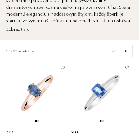
diamantových šperkov na českom aj slovenskom trhu. Spája
modernú eleganciu s nadčasovým štýlom, každý šperk je
starostlivo vytvorený s dôrazom na detail. Nie sú len oslnivou
ozdobou. Sú aj investíciou do krásy, ktorá pretrvá generácie
Zobrazit víc
a dedičstvom, ktoré ocenia praví znalci šperkárskeho umenia
a luxusu.
12 z 12 produktů
FILTR
ALO
ALO