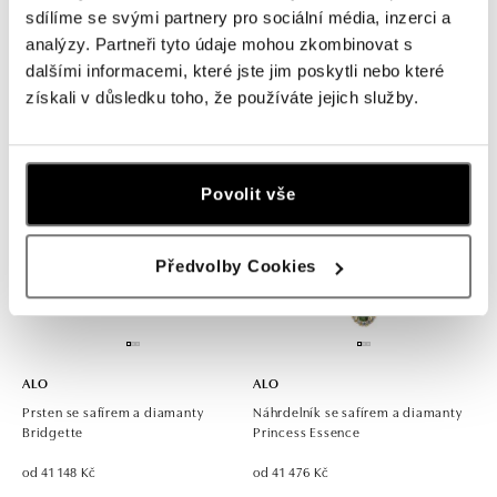
sdílíme se svými partnery pro sociální média, inzerci a
Náušnice s safírem a diamanty
Náhrdelník se safírem a diamanty
analýzy. Partneři tyto údaje mohou zkombinovat s
Frances Sorrow
Princess Sparkle
dalšími informacemi, které jste jim poskytli nebo které
od 37 403 Kč
od 39 144 Kč
získali v důsledku toho, že používáte jejich služby.
Povolit vše
Předvolby Cookies
ALO
ALO
Prsten se safírem a diamanty
Náhrdelník se safírem a diamanty
Bridgette
Princess Essence
od 41 148 Kč
od 41 476 Kč