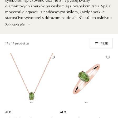
diamantových šperkov na českom aj slovenskom trhu. Spája
modernú eleganciu s nadčasovým štýlom, každý šperk je
starostlivo vytvorený s dôrazom na detail. Nie sú len oslnivou
ozdobou. Sú aj investíciou do krásy, ktorá pretrvá generácie
Zobrazit víc
a dedičstvom, ktoré ocenia praví znalci šperkárskeho umenia
a luxusu.
17 z 17 produktů
FILTR
ALO
ALO