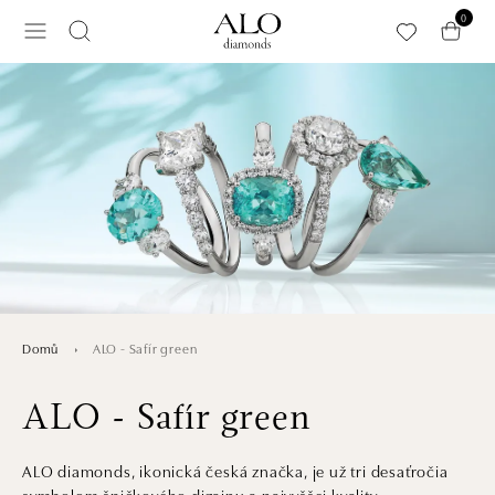
Přeskočit na hlavní obsah
0
ALO - Safír green
Domů
ALO - Safír green
ALO diamonds, ikonická česká značka, je už tri desaťročia
symbolom špičkového dizajnu a najvyššej kvality