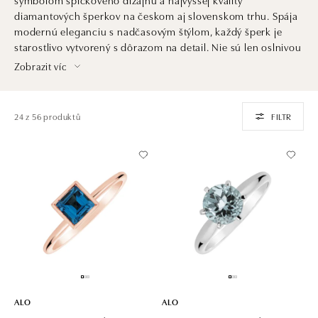
diamantových šperkov na českom aj slovenskom trhu. Spája
modernú eleganciu s nadčasovým štýlom, každý šperk je
starostlivo vytvorený s dôrazom na detail. Nie sú len oslnivou
ozdobou. Sú aj investíciou do krásy, ktorá pretrvá generácie
Zobrazit víc
a dedičstvom, ktoré ocenia praví znalci šperkárskeho umenia
a luxusu.
24 z 56 produktů
FILTR
ALO
ALO