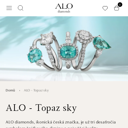
Přeskočit na hlavní obsah
0
ALO - Topaz sky
Domů
ALO - Topaz sky
ALO diamonds, ikonická česká značka, je už tri desaťročia
symbolom špičkového dizajnu a najvyššej kvality