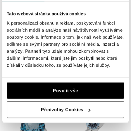
Tato webová stránka používá cookies
K personalizaci obsahu a reklam, poskytování funkcí
sociálních médií a analýze naší návštěvnosti využíváme
soubory cookie. Informace o tom, jak náš web používáte,
sdílíme se svými partnery pro sociální média, inzerci a
analýzy. Partneři tyto údaje mohou zkombinovat s
dalšími informacemi, které jste jim poskytli nebo které
ALO
ALO
získali v důsledku toho, že používáte jejich služby.
Přívěs s topazem a diamanty
Náušnice s diamanty a topazem
Auriga
Bethy
od 44 518 Kč
od 46 343 Kč
Povolit vše
Předvolby Cookies