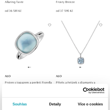
Alluring Taste
Frosty Breeze
od 36 581 Kč
od 37 595 Kč
ALO
ALO
Prsten s topazem a perletí Fiorella
Přívěs a řetízek s diamanty a
topazem Erlan
od 41 672 Kč
od 42 621 Kč
Souhlas
Detaily
Více o cookies