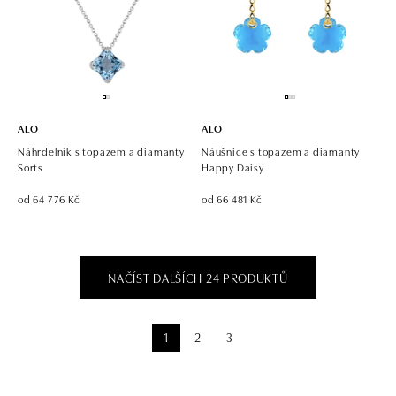
ALO
ALO
Náhrdelník s topazem a diamanty
Náušnice s topazem a diamanty
Sorts
Happy Daisy
od 64 776 Kč
od 66 481 Kč
NAČÍST DALŠÍCH 24 PRODUKTŮ
1
2
3