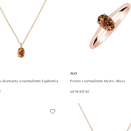
ALO
 s diamanty a turmalínem Euphemia
Prsten s turmalínem Mystic Abyss
č
od 16 613 Kč