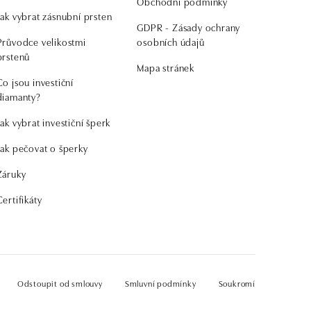
Obchodní podmínky
Jak vybrat zásnubní prsten
GDPR - Zásady ochrany
Průvodce velikostmi
osobních údajů
prstenů
Mapa stránek
Co jsou investiční
diamanty?
Jak vybrat investiční šperk
Jak pečovat o šperky
Záruky
Certifikáty
Odstoupit od smlouvy
Smluvní podmínky
Soukromí