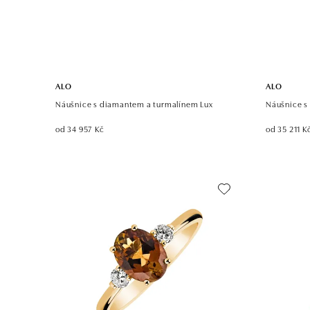
ALO
ALO
Náušnice s diamantem a turmalínem Lux
Náušnice s
od 34 957 Kč
od 35 211 K