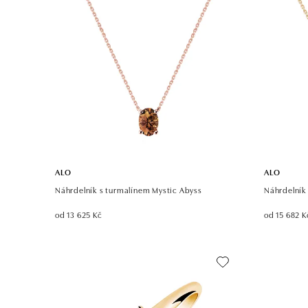
ALO
ALO
Náhrdelník s turmalínem Mystic Abyss
Náhrdelník
od 13 625 Kč
od 15 682 K