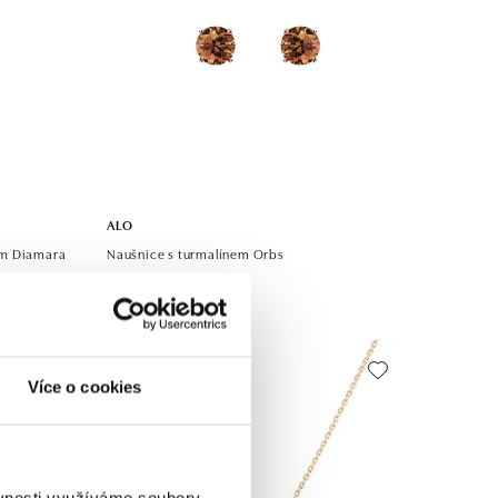
ALO
em Diamara
Naušnice s turmalínem Orbs
od 27 745 Kč
Více o cookies
ěvnosti využíváme soubory