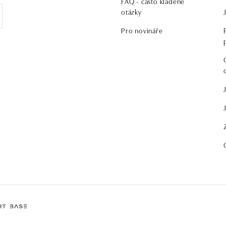
FAQ - často kladené
otázky
Pro novináře