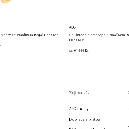
ALO
iamanty a turmalínem Regal Elegance
Náušnice s diamanty a turmalínem R
Elegance
Kč
od 61 444 Kč
Zajíma vás
ALO butiky
.
Doprava a platba