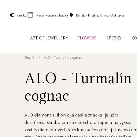
Přeskočit na hlavní obsah
česky
Rezervace schůzky
Butiky
Praha, Brno, Ostrava
ART OF JEWELLERY
FLOWERS
ŠPERKY
KO
Domů
ALO - Turmalín cognac
ALO - Turmalín
cognac
ALO diamonds, ikonická česká značka, je už tri
desaťročia symbolom špičkového dizajnu a najvyššej
kvality diamantových šperkov na českom aj slovensko
trhu. Spája modernú eleganciu s nadčasovým štýlom,