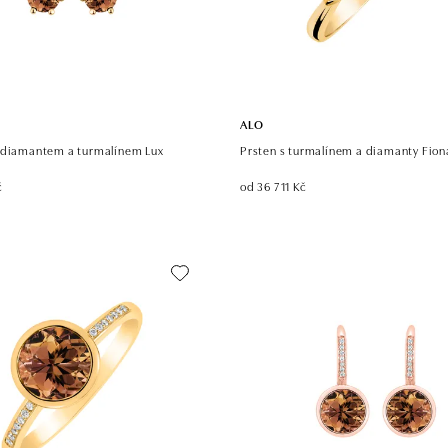
ALO
 diamantem a turmalínem Lux
Prsten s turmalínem a diamanty Fion
č
od 36 711 Kč