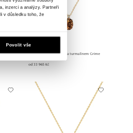
, inzerci a analýzy. Partneři
li v důsledku toho, že
Povolit vše
ALO
ucrezia
Náhrdelník s diamanty a turmalínem Grime
od 33 965 Kč