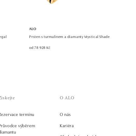
ALO
egal
Prsten s turmalínem a diamanty Mystical Shade
od 78 928 Kč
Získejte
O ALO
Rezervace termínu
O nás
Průvodce výběrem
Kariéra
diamantu