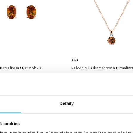
ALO
 turmalínem Mystic Abyss
Náhrdelník s diamantem a turmalín
Kč
od 22 204 Kč
Detaily
á cookies
klam, poskytování funkcí sociálních médií a analýze naší návšt