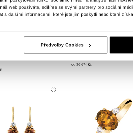
 náš web používáte, sdílíme se svými partnery pro sociální média
 s dalšími informacemi, které jste jim poskytli nebo které získa
Předvolby Cookies
ALO
iamanty a turmalínem Midnight
Náušnice s diamanty a turmalínem L
od 30 674 Kč
Kč