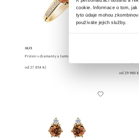
cookie. Informace o tom, jak
tyto údaje mohou zkombinovat
používáte jejich služby.
ALO
ALO
Prsten s diamanty a turmalínem Pauliene
Prsten s d
Serenity
od 27 854 Kč
od 29 960 