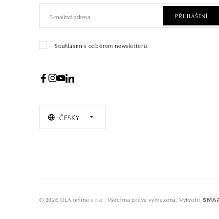
PŘIHLÁŠENÍ
Souhlasím s odběrem newsletteru
ČESKY
© 2026 OLA online s.r.o.. Všechna práva vyhrazena.
Vytvořil