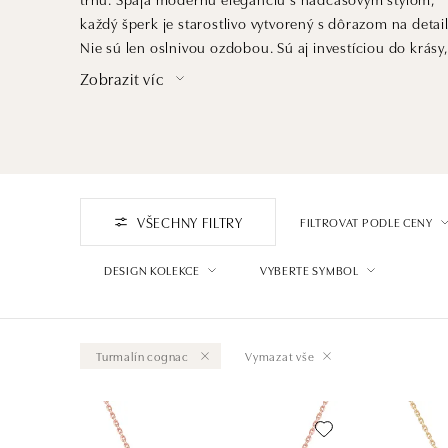
každý šperk je starostlivo vytvorený s dôrazom na detail
Nie sú len oslnivou ozdobou. Sú aj investíciou do krásy,
ktorá pretrvá generácie a dedičstvom, ktoré ocenia
Zobrazit víc
praví znalci šperkárskeho umenia a luxusu.
VŠECHNY FILTRY
FILTROVAT PODLE CENY
DESIGN KOLEKCE
VYBERTE SYMBOL
Turmalín cognac
Vymazat vše