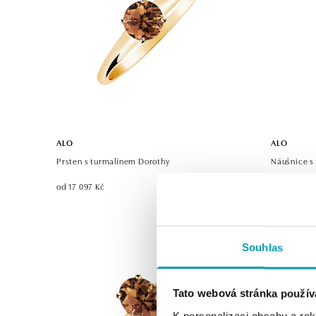
ALO
ALO
Prsten s turmalínem Dorothy
Náušnice s
od 17 097 Kč
od 20 776 
Souhlas
Tato webová stránka použív
K personalizaci obsahu a re