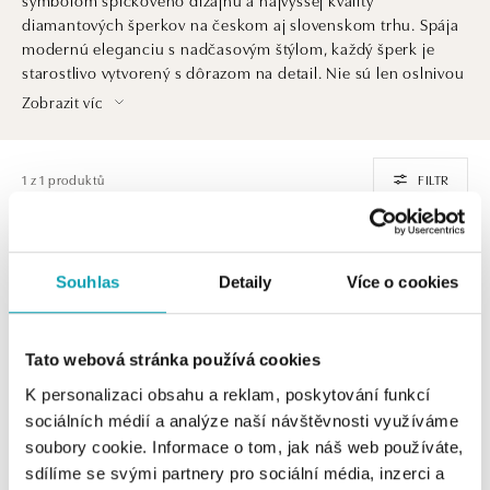
diamantových šperkov na českom aj slovenskom trhu. Spája
modernú eleganciu s nadčasovým štýlom, každý šperk je
starostlivo vytvorený s dôrazom na detail. Nie sú len oslnivou
ozdobou. Sú aj investíciou do krásy, ktorá pretrvá generácie
Zobrazit víc
a dedičstvom, ktoré ocenia praví znalci šperkárskeho umenia
a luxusu.
1 z 1 produktů
FILTR
Souhlas
Detaily
Více o cookies
Tato webová stránka používá cookies
K personalizaci obsahu a reklam, poskytování funkcí
sociálních médií a analýze naší návštěvnosti využíváme
soubory cookie. Informace o tom, jak náš web používáte,
ALO
sdílíme se svými partnery pro sociální média, inzerci a