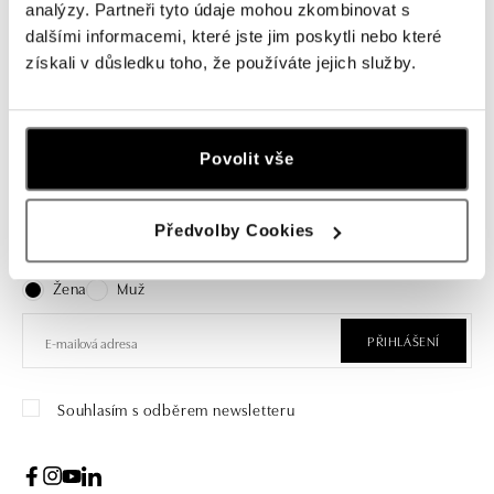
Náhrdelník s diamanty a
analýzy. Partneři tyto údaje mohou zkombinovat s
turmalínem Seafoam Spark
dalšími informacemi, které jste jim poskytli nebo které
získali v důsledku toho, že používáte jejich služby.
od 319 779 Kč
Povolit vše
Přihlášení k odběru newsletteru
Předvolby Cookies
Objevte nejnovější kolekce, novinky a exkluzivní produkty.
Žena
Muž
PŘIHLÁŠENÍ
Souhlasím s odběrem newsletteru