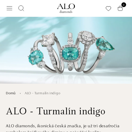
Přeskočit na hlavní obsah
0
ALO - Turmalín indigo
Domů
ALO - Turmalín indigo
ALO diamonds, ikonická česká značka, je už tri desaťročia
symbolom špičkového dizajnu a najvyššej kvality