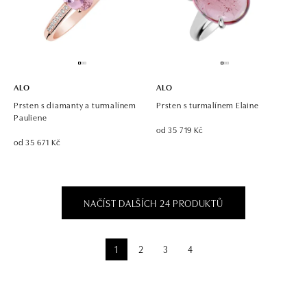
ALO
ALO
Prsten s diamanty a turmalínem
Prsten s turmalínem Elaine
Pauliene
od 35 719 Kč
od 35 671 Kč
NAČÍST DALŠÍCH 24 PRODUKTŮ
1
2
3
4