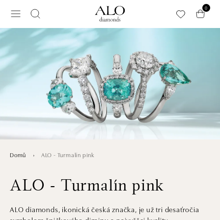
Přeskočit na hlavní obsah
0
ALO - Turmalín pink
Domů
ALO - Turmalín pink
ALO diamonds, ikonická česká značka, je už tri desaťročia
symbolom špičkového dizajnu a najvyššej kvality