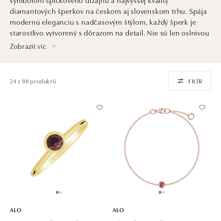
diamantových šperkov na českom aj slovenskom trhu. Spája
modernú eleganciu s nadčasovým štýlom, každý šperk je
starostlivo vytvorený s dôrazom na detail. Nie sú len oslnivou
ozdobou. Sú aj investíciou do krásy, ktorá pretrvá generácie
Zobrazit víc
a dedičstvom, ktoré ocenia praví znalci šperkárskeho umenia
a luxusu.
24 z 88 produktů
FILTR
ALO
ALO