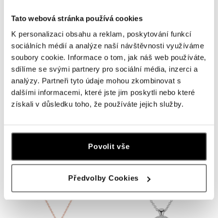
Tato webová stránka používá cookies
K personalizaci obsahu a reklam, poskytování funkcí
sociálních médií a analýze naší návštěvnosti využíváme
soubory cookie. Informace o tom, jak náš web používáte,
sdílíme se svými partnery pro sociální média, inzerci a
analýzy. Partneři tyto údaje mohou zkombinovat s
ALO
ALO
dalšími informacemi, které jste jim poskytli nebo které
získali v důsledku toho, že používáte jejich služby.
Prsten s diamanty a turmalínem
Náhrdelník s turmalínem Mystic
Regal Elegance
Abyss
od 24 672 Kč
od 25 047 Kč
Povolit vše
Předvolby Cookies