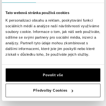
Prsten s tyrkysem a diamanty Gem
Prsten s tyrkysem a diamanty
Highness
Ravishing Princess
Tato webová stránka používá cookies
od 73 820 Kč
od 125 579 Kč
K personalizaci obsahu a reklam, poskytování funkcí
sociálních médií a analýze naší návštěvnosti využíváme
soubory cookie. Informace o tom, jak náš web používáte,
sdílíme se svými partnery pro sociální média, inzerci a
analýzy. Partneři tyto údaje mohou zkombinovat s
dalšími informacemi, které jste jim poskytli nebo které
získali v důsledku toho, že používáte jejich služby.
Povolit vše
ALO
Náhrdelník s diamanty a tyrkysem
Heart of Starlight
Předvolby Cookies
od 207 648 Kč