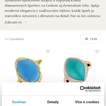
diamantových šperkov na českom aj slovenskom trhu. Spája
modernú eleganciu s nadčasovým štýlom, každý šperk je
starostlivo vytvorený s dôrazom na detail. Nie sú len oslnivou
ozdobou. Sú aj investíciou do krásy, ktorá pretrvá generácie
Zobrazit víc
a dedičstvom, ktoré ocenia praví znalci šperkárskeho umenia
a luxusu.
3 z 3 produktů
FILTR
ALO
ALO
Souhlas
Detaily
Více o cookies