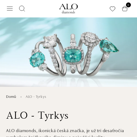
Přeskočit na hlavní obsah
0
ALO - Tyrkys
Domů
ALO - Tyrkys
ALO diamonds, ikonická česká značka, je už tri desaťročia
symbolom špičkového dizajnu a najvyššej kvality