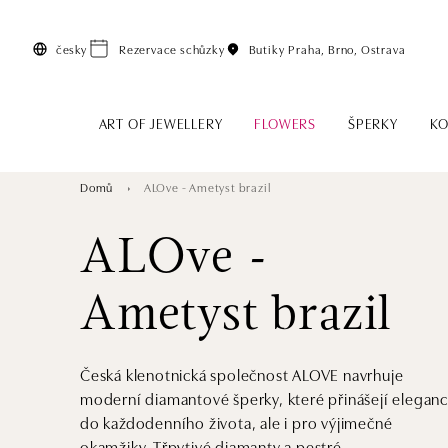
Přeskočit na hlavní obsah
česky
Rezervace schůzky
Butiky
Praha, Brno, Ostrava
ART OF JEWELLERY
FLOWERS
ŠPERKY
KO
Domů
ALOve - Ametyst brazil
ALOve -
Ametyst brazil
Česká klenotnická společnost ALOVE navrhuje
moderní diamantové šperky, které přinášejí eleganc
do každodenního života, ale i pro výjimečné
okamžiky. Třpytivé diamanty a pestré