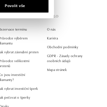
Povolit vše
Získejte
O ALO
Rezervace termínu
O nás
Průvodce výběrem
Kariéra
diamantu
Obchodní podmínky
Jak vybrat zásnubní prsten
GDPR - Zásady ochrany
Průvodce velikostmi
osobních údajů
prstenů
Mapa stránek
Co jsou investiční
diamanty?
Jak vybrat investiční šperk
Jak pečovat o šperky
Záruky