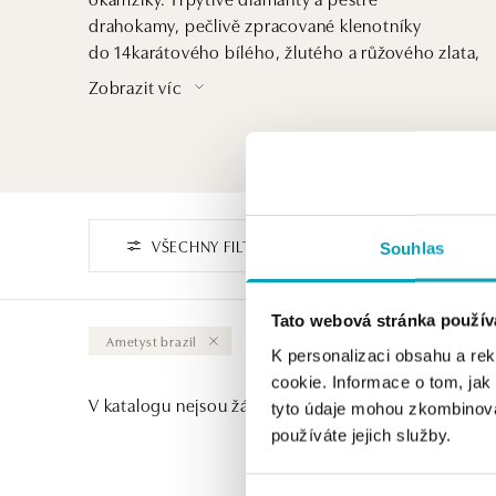
drahokamy, pečlivě zpracované klenotníky
do 14karátového bílého, žlutého a růžového zlata,
představují ten nejkrásnější dar, který potěší vaše
Zobrazit víc
blízké při každé příležitosti.
VŠECHNY FILTRY
Souhlas
Tato webová stránka použív
Ametyst brazil
Vymazat vše
K personalizaci obsahu a re
cookie. Informace o tom, jak
V katalogu nejsou žádné produkty.
tyto údaje mohou zkombinovat
používáte jejich služby.