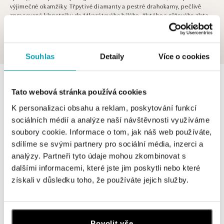
výjimečné okamžiky. Třpytivé diamanty a pestré drahokamy, pečlivě
zpracované klenotníky do 14karátového bílého, žlutého a růžového zlata,
představují ten nejkrásnější dar, který potěší vaše blízké při každé
příležitosti.
Zobrazit víc
Souhlas
Detaily
Více o cookies
0 z 0 produktů
FILTR
Tato webová stránka používá cookies
V katalogu nejsou žádné produkty.
K personalizaci obsahu a reklam, poskytování funkcí
sociálních médií a analýze naší návštěvnosti využíváme
soubory cookie. Informace o tom, jak náš web používáte,
sdílíme se svými partnery pro sociální média, inzerci a
analýzy. Partneři tyto údaje mohou zkombinovat s
dalšími informacemi, které jste jim poskytli nebo které
Přihlášení k odběru newsletteru
získali v důsledku toho, že používáte jejich služby.
Objevte nejnovější kolekce, novinky a exkluzivní produkty.
Žena
Muž
Povolit vše