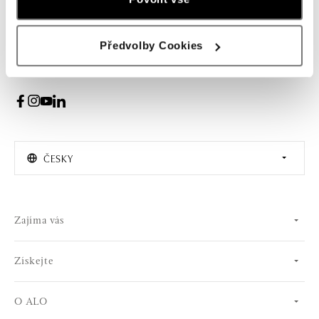
PŘIHLÁŠENÍ
Předvolby Cookies
Souhlasím s odběrem newsletteru
ČESKY
Zajíma vás
Získejte
O ALO