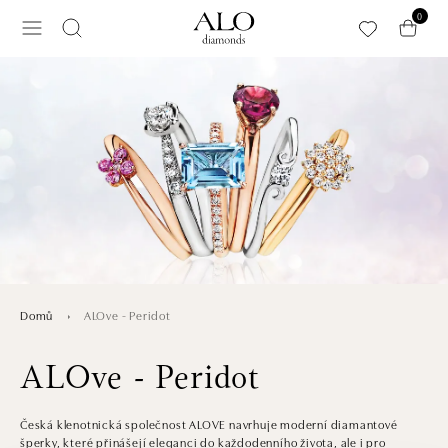
Přeskočit na hlavní obsah
0
ALOve - Peridot
Domů
ALOve - Peridot
Česká klenotnická společnost ALOVE navrhuje moderní diamantové
šperky, které přinášejí eleganci do každodenního života, ale i pro