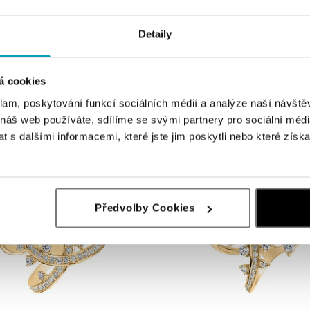
Detaily
ALO
á cookies
s diamanty Iris Signature
Prsten s diamanty Goddess Desire
klam, poskytování funkcí sociálních médií a analýze naší návšt
Kč
od 169 772 Kč
 náš web používáte, sdílíme se svými partnery pro sociální média
 s dalšími informacemi, které jste jim poskytli nebo které získa
Předvolby Cookies