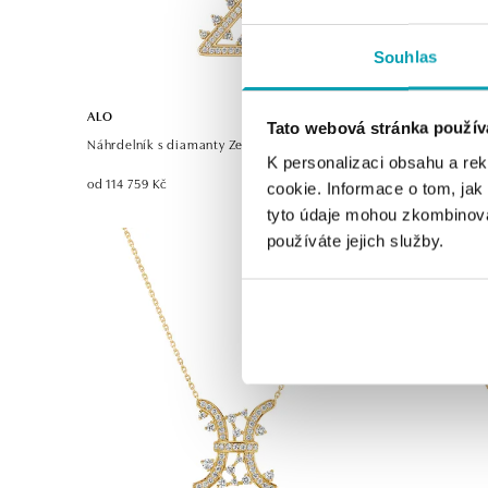
Souhlas
ALO
ALO
Tato webová stránka použív
Náhrdelník s diamanty Zeus Signature
Náhrdelník 
K personalizaci obsahu a re
od 114 759 Kč
od 140 977 
cookie. Informace o tom, jak
tyto údaje mohou zkombinovat
používáte jejich služby.