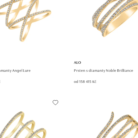
ALO
iamanty Angel Lure
Prsten s diamanty Noble Brilliance
č
od 158 415 Kč