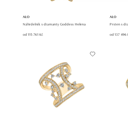
ALO
ALO
Náhrdelník s diamanty Goddess Helena
Prsten s d
od 115 761 Kč
od 137 496 