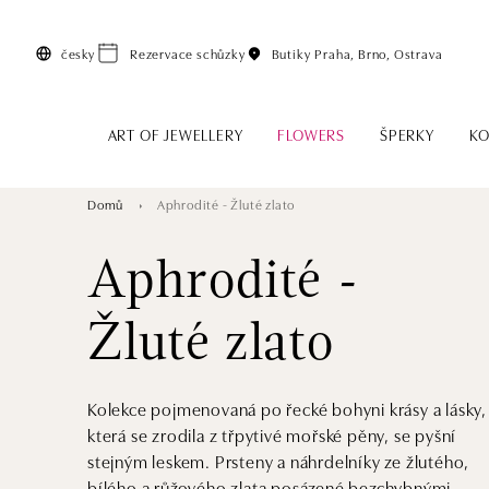
Přeskočit na hlavní obsah
česky
Rezervace schůzky
Butiky
Praha, Brno, Ostrava
ART OF JEWELLERY
FLOWERS
ŠPERKY
KO
Domů
Aphrodité - Žluté zlato
Aphrodité -
Žluté zlato
Kolekce pojmenovaná po řecké bohyni krásy a lásky,
která se zrodila z třpytivé mořské pěny, se pyšní
stejným leskem. Prsteny a náhrdelníky ze žlutého,
bílého a růžového zlata posázené bezchybnými