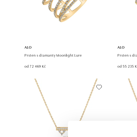
ALO
ALO
Prsten s diamanty Moonlight Lure
Prsten s di
od 72 469 Kč
od 55 235 