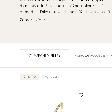
diamanty odráží ženskost a něžnost okouzlující
Aphrodité. Díky této kolekci se může každá žena cíti
jako bohyně.
Zobrazit víc
VŠECHNY FILTRY
FILTROVAT PODLE CENY
Žluté
Vymazat vše