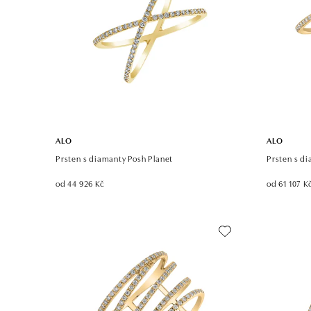
ALO
ALO
Prsten s diamanty Posh Planet
Prsten s d
od 44 926 Kč
od 61 107 K