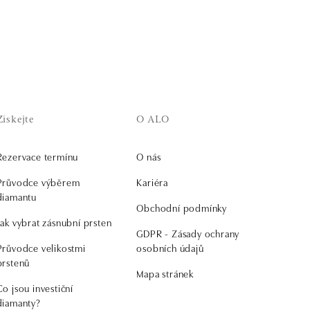
Získejte
O ALO
Rezervace termínu
O nás
Průvodce výběrem
Kariéra
diamantu
Obchodní podmínky
Jak vybrat zásnubní prsten
GDPR - Zásady ochrany
Průvodce velikostmi
osobních údajů
prstenů
Mapa stránek
Co jsou investiční
diamanty?