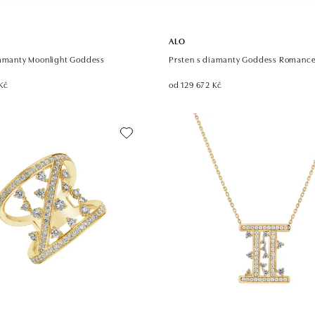
ALO
iamanty Moonlight Goddess
Prsten s diamanty Goddess Romanc
Kč
od 129 672 Kč