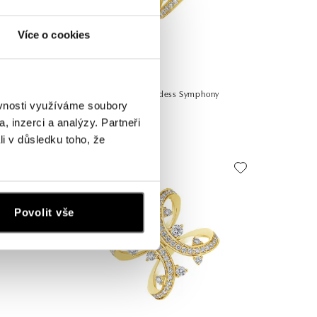
Více o cookies
ALO
Prsten s diamanty Goddess Symphony
ěvnosti využíváme soubory
od 157 223 Kč
, inzerci a analýzy. Partneři
li v důsledku toho, že
Povolit vše