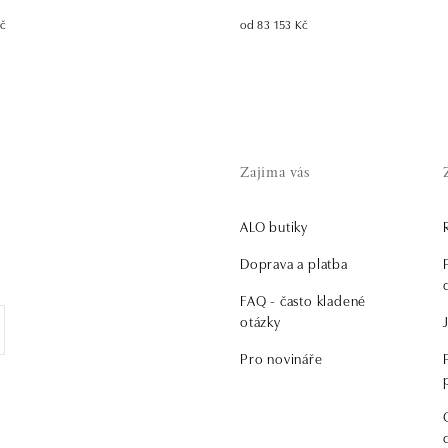
Kč
od 83 153 Kč
Zajíma vás
ALO butiky
.
Doprava a platba
FAQ - často kladené
otázky
Pro novináře