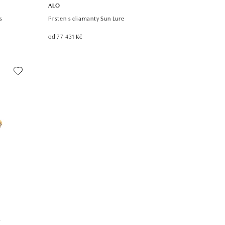
ALO
s
Prsten s diamanty Sun Lure
od 77 431 Kč
s