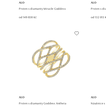
ALO
ALO
Prsten s diamanty Miracle Goddess
Prsten s d
od 149 838 Kč
od 132 013 
ALO
ALO
Prsten s diamanty Goddess Antheia
Náušnice s 