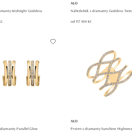
ALO
iamanty Midnight Goddess
Náhrdelník s diamanty Goddess Twin
Kč
od 117 614 Kč
ALO
diamanty Parallel Glow
Prsten s diamanty Sunshine Highnes