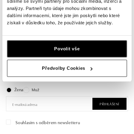
sdílíme se svými partnery pro sociální média, inzerci a
ALO
analýzy. Partneři tyto údaje mohou zkombinovat s
Prsten s diamanty a akvamarínem
dalšími informacemi, které jste jim poskytli nebo které
Azuralis
získali v důsledku toho, že používáte jejich služby.
od 278 119 Kč
Povolit vše
Přihlášení k odběru newsletteru
Předvolby Cookies
Objevte nejnovější kolekce, novinky a exkluzivní produkty.
Žena
Muž
PŘIHLÁŠENÍ
Souhlasím s odběrem newsletteru