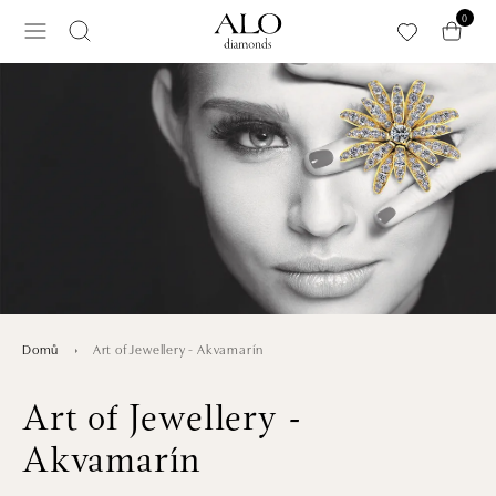
Přeskočit na hlavní obsah
0
Art of Jewellery - Akvamarín
Domů
Art of Jewellery -
Akvamarín