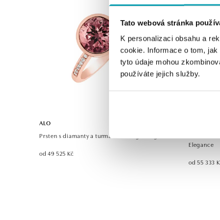
Tato webová stránka použív
K personalizaci obsahu a re
cookie. Informace o tom, jak
tyto údaje mohou zkombinovat
používáte jejich služby.
ALO
ALO
Prsten s diamanty a turmalínem Regal Elegance
Náhrdelník
Elegance
od 49 525 Kč
od 55 333 