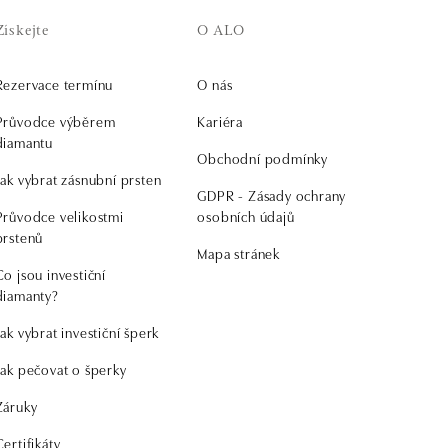
Získejte
O ALO
Rezervace termínu
O nás
Průvodce výběrem
Kariéra
diamantu
Obchodní podmínky
Jak vybrat zásnubní prsten
GDPR - Zásady ochrany
Průvodce velikostmi
osobních údajů
prstenů
Mapa stránek
Co jsou investiční
diamanty?
Jak vybrat investiční šperk
Jak pečovat o šperky
Záruky
Certifikáty