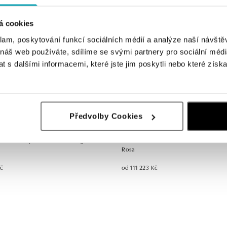
á cookies
klam, poskytování funkcí sociálních médií a analýze naší návšt
 náš web používáte, sdílíme se svými partnery pro sociální média
 s dalšími informacemi, které jste jim poskytli nebo které získa
Předvolby Cookies
ALO
 s diamanty a turmalínem Regal
Náhrdelník s diamantem a turmalín
Rosa
Kč
od 111 223 Kč