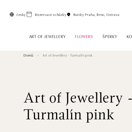
Přeskočit na hlavní obsah
česky
Rezervace schůzky
Butiky
Praha, Brno, Ostrava
ART OF JEWELLERY
FLOWERS
ŠPERKY
KO
Domů
Art of Jewellery - Turmalín pink
Art of Jewellery 
Turmalín pink