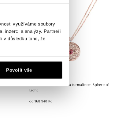
ěvnosti využíváme soubory
, inzerci a analýzy. Partneři
li v důsledku toho, že
Povolit vše
ALO
em Nova
Náhrdelník s diamanty a turmalínem Sphere of
Light
od 168 940 Kč