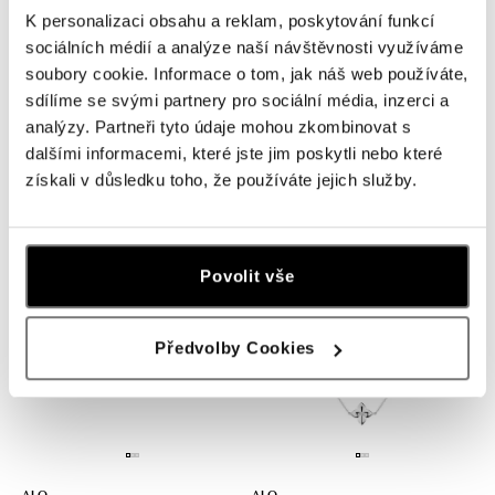
K personalizaci obsahu a reklam, poskytování funkcí
sociálních médií a analýze naší návštěvnosti využíváme
soubory cookie. Informace o tom, jak náš web používáte,
sdílíme se svými partnery pro sociální média, inzerci a
ALO
ALO
analýzy. Partneři tyto údaje mohou zkombinovat s
Náramek s diamanty Lily's Grace
Náhrdelník s diamantem Lily's
dalšími informacemi, které jste jim poskytli nebo které
Grace
získali v důsledku toho, že používáte jejich služby.
od 40 753 Kč
od 48 122 Kč
Povolit vše
Předvolby Cookies
ALO
ALO