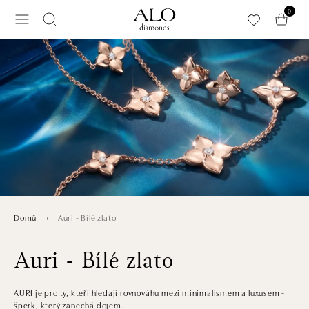
Přeskočit na hlavní obsah
0
Auri - Bílé zlato
Domů
Auri - Bílé zlato
AURI je pro ty, kteří hledají rovnováhu mezi minimalismem a luxusem -
šperk, který zanechá dojem.