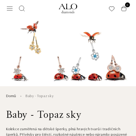
Přeskočit na hlavní obsah
0
Baby - Topaz sky
Domů
Baby - Topaz sky
Kolekce zaměřená na dětské šperky, plná hravých tvarů i tradičních
šperků. Přívěsky pro štěstí, rozkošné náušnice nebo náramky posázené