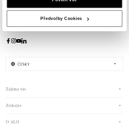
PŘIHLÁŠENÍ
Předvolby Cookies
Souhlasím s odběrem newsletteru
ČESKY
Zajíma vás
Získejte
O ALO