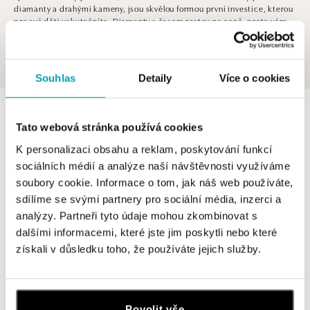
diamanty a drahými kameny, jsou skvělou formou první investice, kterou
pro své děti uskutečníte. Diamanty s časem rostou na ceně, proto vám
děti v dospělosti určitě poděkují.
Souhlas
Detaily
Více o cookies
0 z 0 produktů
FILTR
Tato webová stránka používá cookies
V katalogu nejsou žádné produkty.
K personalizaci obsahu a reklam, poskytování funkcí
sociálních médií a analýze naší návštěvnosti využíváme
soubory cookie. Informace o tom, jak náš web používáte,
sdílíme se svými partnery pro sociální média, inzerci a
analýzy. Partneři tyto údaje mohou zkombinovat s
dalšími informacemi, které jste jim poskytli nebo které
Přihlášení k odběru newsletteru
získali v důsledku toho, že používáte jejich služby.
Objevte nejnovější kolekce, novinky a exkluzivní produkty.
Žena
Muž
Povolit vše