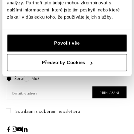
Prsten s achátem a diamanty Night
analýzy. Partneři tyto údaje mohou zkombinovat s
Passion
dalšími informacemi, které jste jim poskytli nebo které
získali v důsledku toho, že používáte jejich služby.
od 106 284 Kč
Povolit vše
Přihlášení k odběru newsletteru
Předvolby Cookies
Objevte nejnovější kolekce, novinky a exkluzivní produkty.
Žena
Muž
PŘIHLÁŠENÍ
Souhlasím s odběrem newsletteru