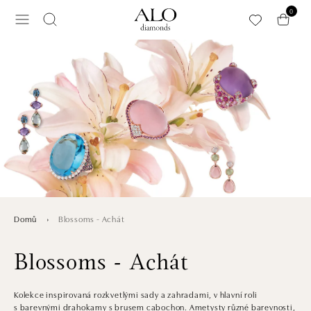
Přeskočit na hlavní obsah
0
Blossoms - Achát
Domů
Blossoms - Achát
Kolekce inspirovaná rozkvetlými sady a zahradami, v hlavní roli
s barevnými drahokamy s brusem cabochon. Ametysty různé barevnosti,