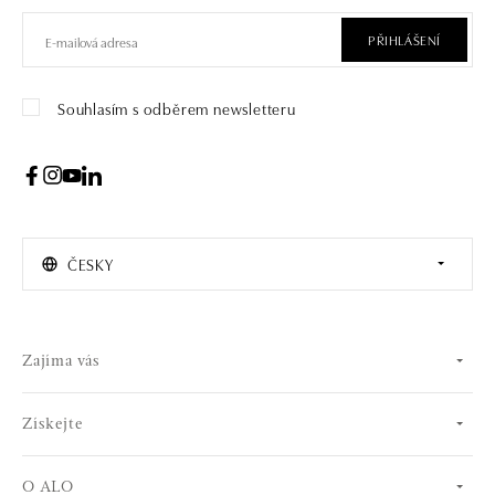
PŘIHLÁŠENÍ
Souhlasím s odběrem newsletteru
ČESKY
Zajíma vás
Získejte
O ALO