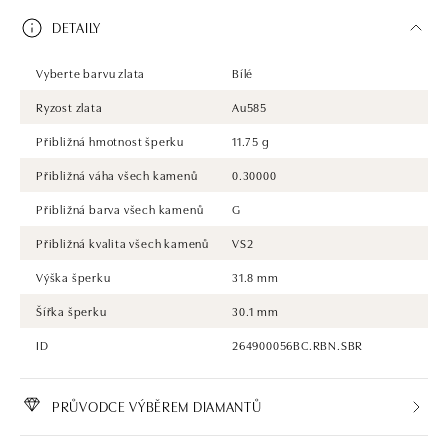
DETAILY
Vyberte barvu zlata
Bílé
Ryzost zlata
Au585
Přibližná hmotnost šperku
11.75 g
Přibližná váha všech kamenů
0.30000
Přibližná barva všech kamenů
G
Přibližná kvalita všech kamenů
VS2
Výška šperku
31.8 mm
Šířka šperku
30.1 mm
ID
264900056BC.RBN.SBR
PRŮVODCE VÝBĚREM DIAMANTŮ