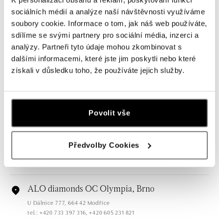
sociálních médií a analýze naší návštěvnosti využíváme
soubory cookie. Informace o tom, jak náš web používáte,
Všechny
Česko
Slovensko
sdílíme se svými partnery pro sociální média, inzerci a
analýzy. Partneři tyto údaje mohou zkombinovat s
ALO diamonds OC Forum Nová Karolina,
dalšími informacemi, které jste jim poskytli nebo které
Ostrava
získali v důsledku toho, že používáte jejich služby.
Jantarová 3344/4, 702 00 Ostrava-Moravská Ostrava
tel.: +420 603 166 013, +420 603 565 187
dnes otevřeno do 21:00
Povolit vše
ALO diamonds OC Nový Smíchov, Praha 5
Plzeňská 8, 150 00 Praha 5 - Smíchov
Předvolby Cookies
tel.: +420 603 192 388, +420 733 546 889
dnes otevřeno do 21:00
ALO diamonds OC Olympia, Brno
U Dálnice 777, 664 42 Modřice
tel.: +420 733 397 316, +420 605 231 821