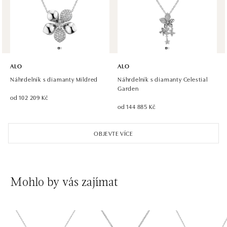
Roztylská 2321/19, 148 00 Praha 4 - Chodov
tel.: +420 773 585 559, +420 730 802 800
dnes otevřeno do 21:00
ALO diamonds Hilton, Košice
Hlavná 123/1, 040 01 Košice
ALO
ALO
tel.: +421 911 854 322, +421 917 869 485
Náhrdelník s diamanty Mildred
Náhrdelník s diamanty Celestial
dnes otevřeno do 19:00
Garden
od 102 209 Kč
od 144 885 Kč
ALO diamonds OC Aupark, Bratislava
Einsteinova 18, 851 01 Bratislava
OBJEVTE VÍCE
tel.: +421 917 090 891
dnes otevřeno do 21:00
ALO diamonds OC Avion, Bratislava
Mohlo by vás zajímat
Ivanská cesta 16, 821 04 Bratislava
tel.: +421 917 090 924, +421 915 344 725
dnes otevřeno do 21:00