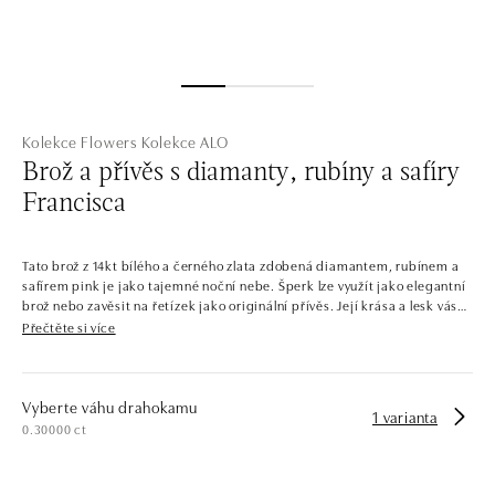
Kolekce Flowers
Kolekce ALO
Brož a přívěs s diamanty, rubíny a safíry
Francisca
Tato brož z 14kt bílého a černého zlata zdobená diamantem, rubínem a
safírem pink je jako tajemné noční nebe. Šperk lze využít jako elegantní
brož nebo zavěsit na řetízek jako originální přívěs. Její krása a lesk vás
zavedou do magického světa luxusu a romantiky. Ponořte se do jejího
Přečtěte si více
tajemství. Šperk je součástí kolekce Flowers.
Rozkvetlá zahrada, která vyrostla ze zlata a diamantů. To je kolekce
Flowers, která si hraje s elegancí květů a lístků. Barevné i čiré diamanty
Vyberte váhu drahokamu
1 varianta
jsou zasazeny do žlutého, bílého a růžového zlata tvarovaného do
0.30000 ct
okouzlujících tradičních i exotických květin. Náramky, náušnice, prsteny
a náhrdelníky ALO diamonds v této kolekci zdobí nejčastěji královna
všech květin – růže.