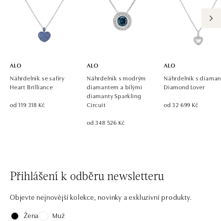
ALO diamonds OC Eurovea, Bratislava
Pribinova 8, 811 09 Bratislava
tel.: +421 917 090 700, +421 918 777 670
dnes otevřeno do 21:00
ALO
ALO
ALO
Náhrdelník se safíry
Náhrdelník s modrým
Náhrdelník s diaman
Heart Brilliance
diamantem a bílými
Diamond Lover
diamanty Sparkling
od 119 318 Kč
Circuit
od 32 699 Kč
od 348 526 Kč
Přihlášení k odběru newsletteru
Objevte nejnovější kolekce, novinky a exkluzivní produkty.
Žena
Muž