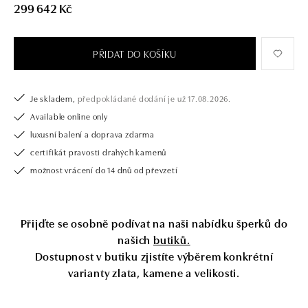
299 642 Kč
Společnost ALO diamonds vyrábí v Čechách šperky z diamantů a
drahých kamenů už téměř 30 let. Každý šperk je tak originál a je také
opatřen certifikátem pravosti a dodán v luxusním balení. Ať už vybíráte
PŘIDAT DO KOŠÍKU
zásnubní prsten nebo diamantový náramek či náhrdelník, nedarujete s
námi pouze šperk, ale také chytrou investici.
Je skladem,
předpokládané dodání je už 17.08.2026.
Available online only
luxusní balení a doprava zdarma
certifikát pravosti drahých kamenů
možnost vrácení do 14 dnů od převzetí
Přijďte se osobně podívat na naši nabídku šperků do
našich
butiků.
Dostupnost v butiku zjistíte výběrem konkrétní
varianty zlata, kamene a velikosti.