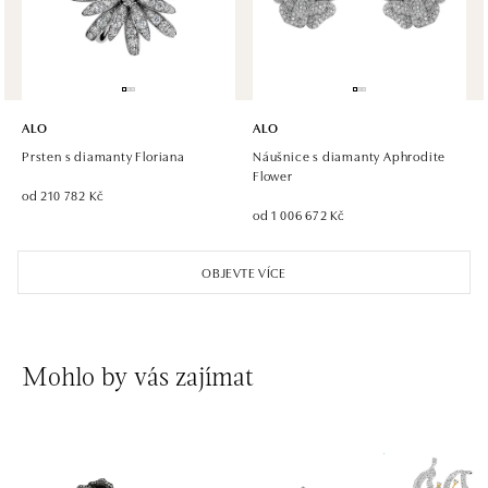
tel.: +420 773 585 559, +420 730 802 800
dnes otevřeno od 09:00
ALO diamonds Hilton, Košice
Hlavná 123/1, 040 01 Košice
ALO
ALO
tel.: +421 911 854 322, +421 917 869 485
Prsten s diamanty Floriana
Náušnice s diamanty Aphrodite
dnes otevřeno od 09:00
Flower
od 210 782 Kč
od 1 006 672 Kč
ALO diamonds OC Aupark, Bratislava
Einsteinova 18, 851 01 Bratislava
OBJEVTE VÍCE
tel.: +421 917 090 891
dnes otevřeno od 10:00
ALO diamonds OC Avion, Bratislava
Mohlo by vás zajímat
Ivanská cesta 16, 821 04 Bratislava
tel.: +421 917 090 924, +421 915 344 725
dnes otevřeno od 10:00