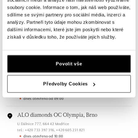
soubory cookie. Informace o tom, jak náš web používáte,
sdílíme se svými partnery pro sociální média, inzerci a
Všechny
Česko
Slovensko
analýzy. Partneři tyto údaje mohou zkombinovat s
dalšími informacemi, které jste jim poskytli nebo které
ALO diamonds OC Forum Nová Karolina,
získali v důsledku toho, že používáte jejich služby.
Ostrava
Jantarová 3344/4, 702 00 Ostrava-Moravská Ostrava
tel.: +420 603 166 013, +420 603 565 187
dnes otevřeno od 09:00
Povolit vše
ALO diamonds OC Nový Smíchov, Praha 5
Předvolby Cookies
Plzeňská 8, 150 00 Praha 5 - Smíchov
tel.: +420 603 192 388, +420 733 546 889
dnes otevřeno od 09:00
ALO diamonds OC Olympia, Brno
U Dálnice 777, 664 42 Modřice
tel.: +420 733 397 316, +420 605 231 821
dnes otevřeno od 10:00