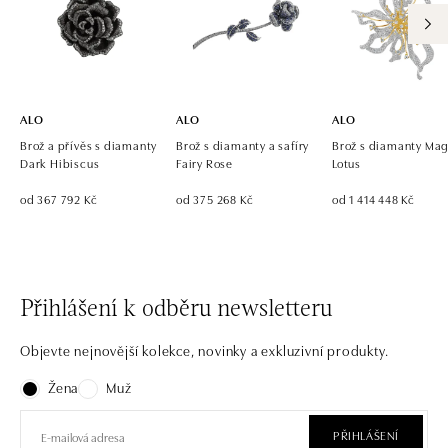
ALO diamonds OC Eurovea, Bratislava
Pribinova 8, 811 09 Bratislava
tel.: +421 917 090 700, +421 918 777 670
dnes otevřeno od 10:00
ALO
ALO
ALO
Brož a přívěs s diamanty
Brož s diamanty a safíry
Brož s diamanty Mag
Dark Hibiscus
Fairy Rose
Lotus
od 367 792 Kč
od 375 268 Kč
od 1 414 448 Kč
Přihlášení k odběru newsletteru
Objevte nejnovější kolekce, novinky a exkluzivní produkty.
Žena
Muž
PŘIHLÁŠENÍ