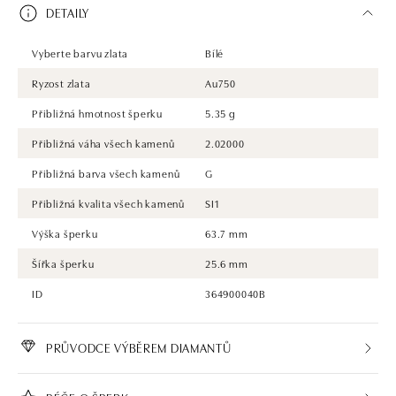
DETAILY
Vyberte barvu zlata
Bílé
Ryzost zlata
Au750
Přibližná hmotnost šperku
5.35 g
Přibližná váha všech kamenů
2.02000
Přibližná barva všech kamenů
G
Přibližná kvalita všech kamenů
SI1
Výška šperku
63.7 mm
Šířka šperku
25.6 mm
ID
364900040B
PRŮVODCE VÝBĚREM DIAMANTŮ