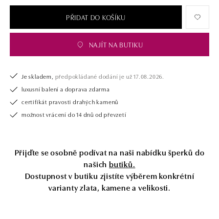
opatřen certifikátem pravosti a dodán v luxusním balení. Ať už vybíráte
zásnubní prsten nebo diamantový náramek či náhrdelník, nedarujete s
PŘIDAT DO KOŠÍKU
námi pouze šperk, ale také chytrou investici.
NAJÍT NA BUTIKU
Je skladem,
předpokládané dodání je už 17.08.2026.
luxusní balení a doprava zdarma
certifikát pravosti drahých kamenů
možnost vrácení do 14 dnů od převzetí
Přijďte se osobně podívat na naši nabídku šperků do
našich
butiků.
Dostupnost v butiku zjistíte výběrem konkrétní
varianty zlata, kamene a velikosti.