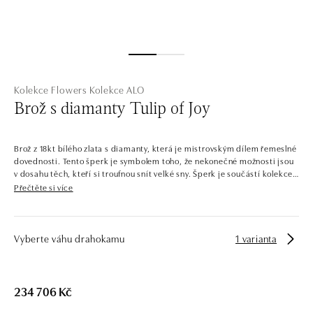
Kolekce Flowers
Kolekce ALO
Brož s diamanty Tulip of Joy
Brož z 18kt bílého zlata s diamanty, která je mistrovským dílem řemeslné
dovednosti. Tento šperk je symbolem toho, že nekonečné možnosti jsou
v dosahu těch, kteří si troufnou snít velké sny. Šperk je součástí kolekce
Flowers.
Přečtěte si více
Rozkvetlá zahrada, která vyrostla ze zlata a diamantů. To je kolekce
Flowers, která si hraje s elegancí květů a lístků. Barevné i čiré diamanty
jsou zasazeny do žlutého, bílého a růžového zlata tvarovaného do
Vyberte váhu drahokamu
1 varianta
okouzlujících tradičních i exotických květin. Náramky, náušnice, prsteny
a náhrdelníky ALO diamonds v této kolekci zdobí nejčastěji královna
všech květin – růže.
234 706 Kč
Společnost ALO diamonds vyrábí v Čechách šperky z diamantů a
drahých kamenů už téměř 30 let. Každý šperk je tak originál a je také