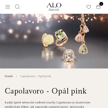
Přeskočit na hlavní obsah
0
Capolavoro - Opál pink
Domů
Capolavoro - Opál pink
Každý šperk německé rodinné značky Capolavoro je skutečným
uměleckým dílem, jak napovídá samotný název. Mistrovsky