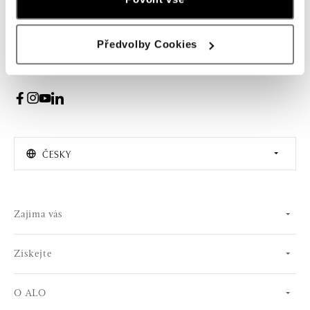
PŘIHLÁŠENÍ
Předvolby Cookies
Souhlasím s odběrem newsletteru
ČESKY
Zajíma vás
Získejte
O ALO