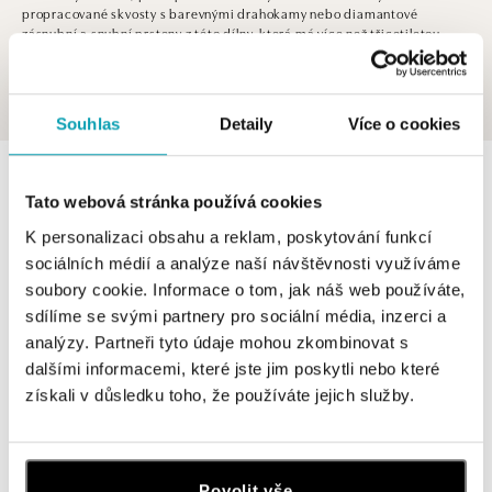
propracované skvosty s barevnými drahokamy nebo diamantové
zásnubní a snubní prsteny z této dílny, která má více než třicetiletou
tradici, představují vrchol elegance a řemeslné dokonalosti. Objevte
svět Capolavoro, oslavující krásu a lásku ve všech jejích podobách.
Souhlas
Detaily
Více o cookies
0 z 0 produktů
FILTR
Tato webová stránka používá cookies
V katalogu nejsou žádné produkty.
K personalizaci obsahu a reklam, poskytování funkcí
sociálních médií a analýze naší návštěvnosti využíváme
soubory cookie. Informace o tom, jak náš web používáte,
sdílíme se svými partnery pro sociální média, inzerci a
analýzy. Partneři tyto údaje mohou zkombinovat s
dalšími informacemi, které jste jim poskytli nebo které
Přihlášení k odběru newsletteru
získali v důsledku toho, že používáte jejich služby.
Objevte nejnovější kolekce, novinky a exkluzivní produkty.
Žena
Muž
Povolit vše