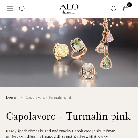
Přeskočit na hlavní obsah
0
Capolavoro - Turmalín pink
Domů
Capolavoro - Turmalín pink
Každý šperk německé rodinné značky Capolavoro je skutečným
uměleckým dílem, jak napovídá samotný název. Mistrovsky