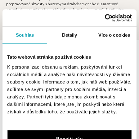
propracované skvosty s barevnými drahokamy nebo diamantové
zásnubní a snubní prsteny z této dílny, která má více než třicetiletou
tradici, představují vrchol elegance a řemeslné dokonalosti. Objevte
svět Capolavoro, oslavující krásu a lásku ve všech jejích podobách.
Souhlas
Detaily
Více o cookies
0 z 0 produktů
FILTR
Tato webová stránka používá cookies
V katalogu nejsou žádné produkty.
K personalizaci obsahu a reklam, poskytování funkcí
sociálních médií a analýze naší návštěvnosti využíváme
soubory cookie. Informace o tom, jak náš web používáte,
sdílíme se svými partnery pro sociální média, inzerci a
analýzy. Partneři tyto údaje mohou zkombinovat s
dalšími informacemi, které jste jim poskytli nebo které
Přihlášení k odběru newsletteru
získali v důsledku toho, že používáte jejich služby.
Objevte nejnovější kolekce, novinky a exkluzivní produkty.
Žena
Muž
Povolit vše