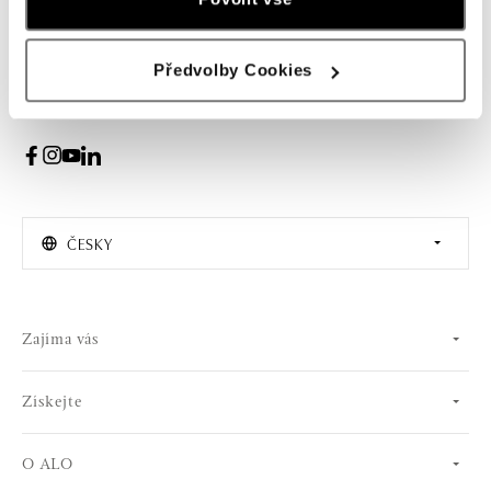
PŘIHLÁŠENÍ
Předvolby Cookies
Souhlasím s odběrem newsletteru
ČESKY
Zajíma vás
Získejte
O ALO