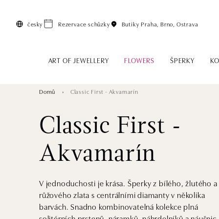
Přeskočit na hlavní obsah
česky
Rezervace schůzky
Butiky
Praha, Brno, Ostrava
ART OF JEWELLERY
FLOWERS
ŠPERKY
KO
Domů
Classic First - Akvamarín
Classic First -
Akvamarín
V jednoduchosti je krása. Šperky z bílého, žlutého a
růžového zlata s centrálními diamanty v několika
barvách. Snadno kombinovatelná kolekce plná
solitérních prstenů, náramků, náhrdelníků a náušnic