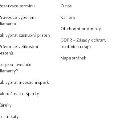
Rezervace termínu
O nás
Průvodce výběrem
Kariéra
diamantu
Obchodní podmínky
Jak vybrat zásnubní prsten
GDPR - Zásady ochrany
Průvodce velikostmi
osobních údajů
prstenů
Mapa stránek
Co jsou investiční
diamanty?
Jak vybrat investiční šperk
Jak pečovat o šperky
Záruky
Certifikáty