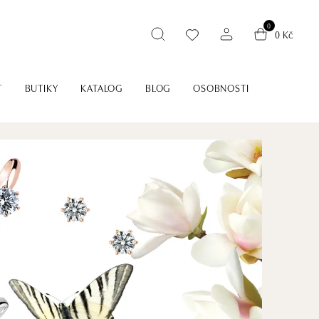
0
0 Kč
T
BUTIKY
KATALOG
BLOG
OSOBNOSTI