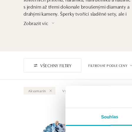
s jedním až třemi dokonale broušenými diamanty a
drahými kameny. Šperky tvořící sladěné sety, ale i
prsteny pro příležitost zásnub.
Zobrazit víc
VŠECHNY FILTRY
FILTROVAT PODLE CENY
Akvamarín
Vymazat vše
Souhlas