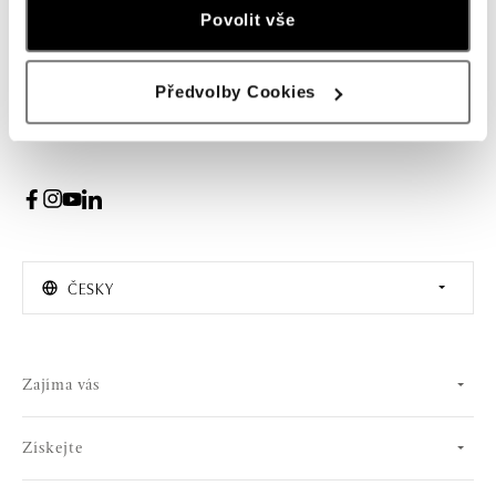
Žena
Muž
Povolit vše
PŘIHLÁŠENÍ
Předvolby Cookies
Souhlasím s odběrem newsletteru
ČESKY
Zajíma vás
Získejte