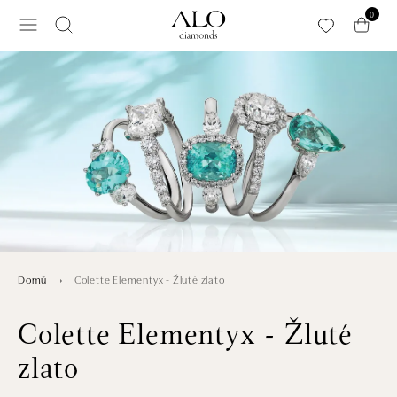
Přeskočit na hlavní obsah
0
Colette Elementyx - Žluté zlato
Domů
Colette Elementyx - Žluté
zlato