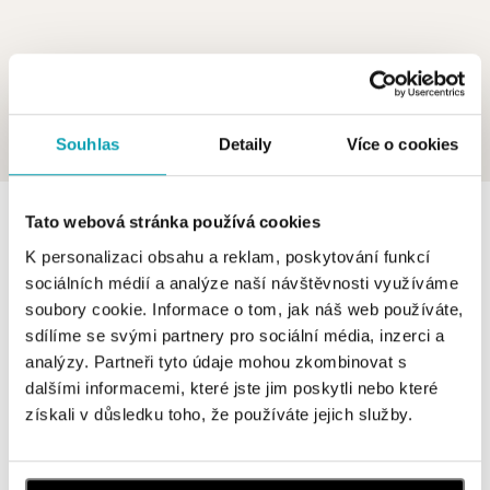
Souhlas
Detaily
Více o cookies
0 z 0 produktů
FILTR
Tato webová stránka používá cookies
K personalizaci obsahu a reklam, poskytování funkcí
V katalogu nejsou žádné produkty.
sociálních médií a analýze naší návštěvnosti využíváme
soubory cookie. Informace o tom, jak náš web používáte,
sdílíme se svými partnery pro sociální média, inzerci a
analýzy. Partneři tyto údaje mohou zkombinovat s
dalšími informacemi, které jste jim poskytli nebo které
Přihlášení k odběru newsletteru
získali v důsledku toho, že používáte jejich služby.
Objevte nejnovější kolekce, novinky a exkluzivní produkty.