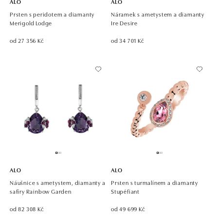
ALO
ALO
Prsten s peridotem a diamanty
Náramek s ametystem a diamanty
Merigold Lodge
Ire Desire
od 27 356 Kč
od 34 701 Kč
ALO
ALO
Náušnice s ametystem, diamanty a
Prsten s turmalínem a diamanty
safíry Rainbow Garden
Stupéfiant
od 82 308 Kč
od 49 699 Kč