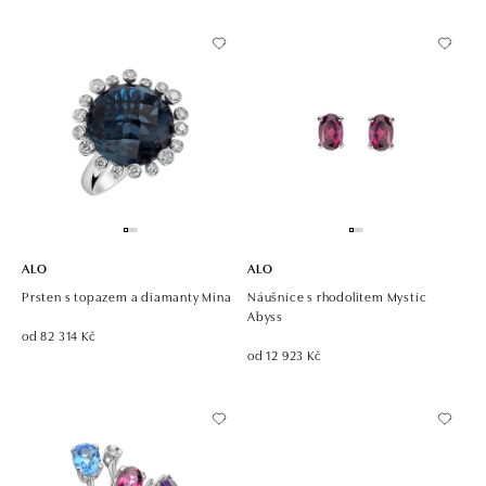
ALO
ALO
Prsten s topazem a diamanty Mina
Náušnice s rhodolitem Mystic
Abyss
od 82 314 Kč
od 12 923 Kč