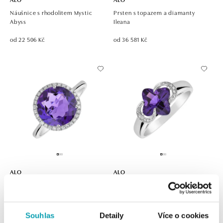
Náušnice s rhodolitem Mystic
Prsten s topazem a diamanty
Abyss
Ileana
od 22 506 Kč
od 36 581 Kč
ALO
ALO
Prsten s ametystem a diamanty
Prsten s ametystem a diamanty
Poisson
Scargil
od 38 526 Kč
od 29 064 Kč
Souhlas
Detaily
Více o cookies