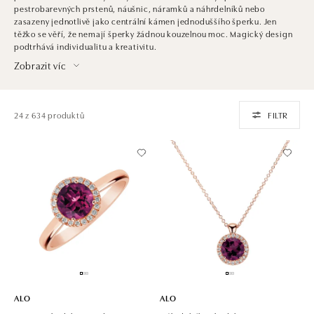
pestrobarevných prstenů, náušnic, náramků a náhrdelníků nebo
zasazeny jednotlivě jako centrální kámen jednoduššího šperku. Jen
těžko se věří, že nemají šperky žádnou kouzelnou moc. Magický design
podtrhává individualitu a kreativitu.
Zobrazit víc
24 z 634 produktů
FILTR
ALO
ALO