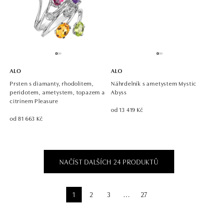
ALO
ALO
Prsten s diamanty, rhodolitem,
Náhrdelník s ametystem Mystic
peridotem, ametystem, topazem a
Abyss
citrínem Pleasure
od 13 419 Kč
od 81 663 Kč
NAČÍST DALŠÍCH 24 PRODUKTŮ
1
2
3
27
⋯