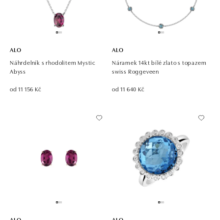
ALO
ALO
Náhrdelník s rhodolitem Mystic
Náramek 14kt bílé zlato s topazem
Abyss
swiss Roggeveen
od 11 156 Kč
od 11 640 Kč
ALO
ALO