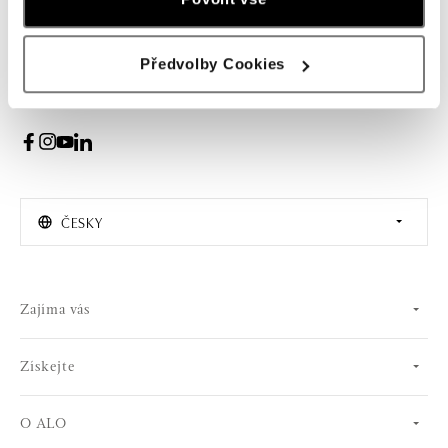
PŘIHLÁŠENÍ
Předvolby Cookies
Souhlasím s odběrem newsletteru
ČESKY
Zajíma vás
Získejte
O ALO