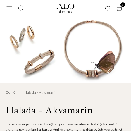
Přeskočit na hlavní obsah
0
Halada - Akvamarín
Domů
Halada - Akvamarín
Halada vám přináší široký výběr precizně vyrobených zlatých šperků
s diamanty, perlami a barevnými drahokamy v nadčasových vzorech. Ať