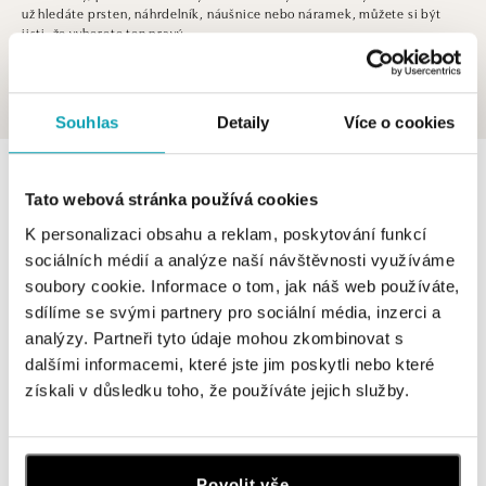
už hledáte prsten, náhrdelník, náušnice nebo náramek, můžete si být
jisti, že vyberete ten pravý.
Souhlas
Detaily
Více o cookies
0 z 0 produktů
FILTR
Tato webová stránka používá cookies
V katalogu nejsou žádné produkty.
K personalizaci obsahu a reklam, poskytování funkcí
sociálních médií a analýze naší návštěvnosti využíváme
soubory cookie. Informace o tom, jak náš web používáte,
sdílíme se svými partnery pro sociální média, inzerci a
analýzy. Partneři tyto údaje mohou zkombinovat s
dalšími informacemi, které jste jim poskytli nebo které
Přihlášení k odběru newsletteru
získali v důsledku toho, že používáte jejich služby.
Objevte nejnovější kolekce, novinky a exkluzivní produkty.
Žena
Muž
Povolit vše