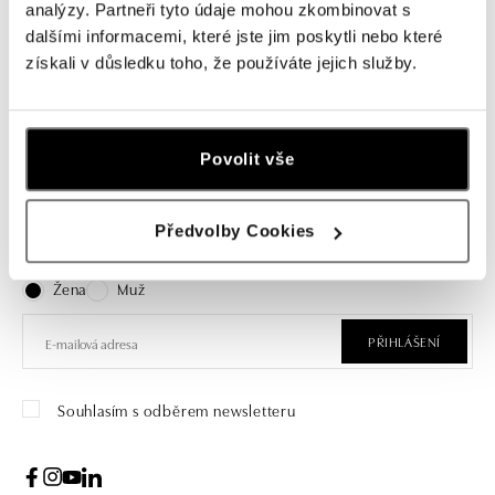
Náušnice s diamanty a ametystem
analýzy. Partneři tyto údaje mohou zkombinovat s
Sweet Infatuation
dalšími informacemi, které jste jim poskytli nebo které
získali v důsledku toho, že používáte jejich služby.
od 83 551 Kč
Povolit vše
Přihlášení k odběru newsletteru
Předvolby Cookies
Objevte nejnovější kolekce, novinky a exkluzivní produkty.
Žena
Muž
PŘIHLÁŠENÍ
Souhlasím s odběrem newsletteru