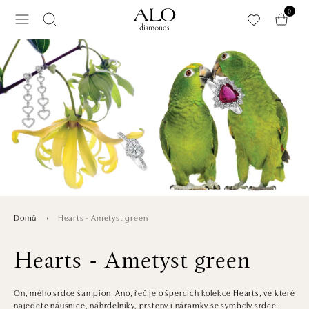
Přeskočit na hlavní obsah
0
Hearts - Ametyst green
Domů
Hearts - Ametyst green
On, mého srdce šampion. Ano, řeč je o špercích kolekce Hearts, ve které
najedete náušnice, náhrdelníky, prsteny i náramky se symboly srdce.