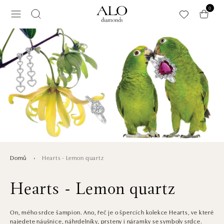
Přeskočit na hlavní obsah
0
Hearts - Lemon quartz
Domů
Hearts - Lemon quartz
On, mého srdce šampion. Ano, řeč je o špercích kolekce Hearts, ve které
najedete náušnice, náhrdelníky, prsteny i náramky se symboly srdce.