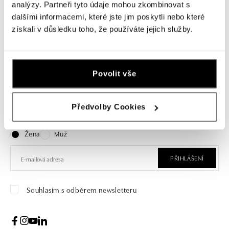
Náramek s quartzem a diamanty
analýzy. Partneři tyto údaje mohou zkombinovat s
Celestial Love
dalšími informacemi, které jste jim poskytli nebo které
získali v důsledku toho, že používáte jejich služby.
od 28 943 Kč
Povolit vše
Přihlášení k odběru newsletteru
Předvolby Cookies
Objevte nejnovější kolekce, novinky a exkluzivní produkty.
Žena
Muž
PŘIHLÁŠENÍ
Souhlasím s odběrem newsletteru