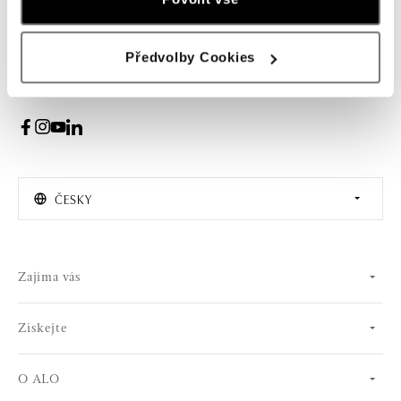
PŘIHLÁŠENÍ
Předvolby Cookies
Souhlasím s odběrem newsletteru
ČESKY
Zajíma vás
Získejte
O ALO