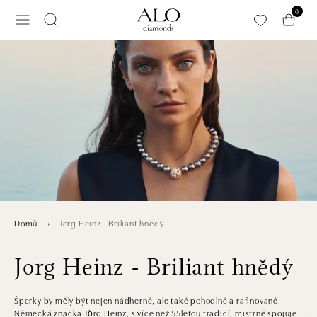
Přeskočit na hlavní obsah
0
Jorg Heinz - Briliant hnědý
Domů
Jorg Heinz - Briliant hnědý
Šperky by měly být nejen nádherné, ale také pohodlné a rafinované.
Německá značka Jörg Heinz, s více než 55letou tradicí, mistrně spojuje