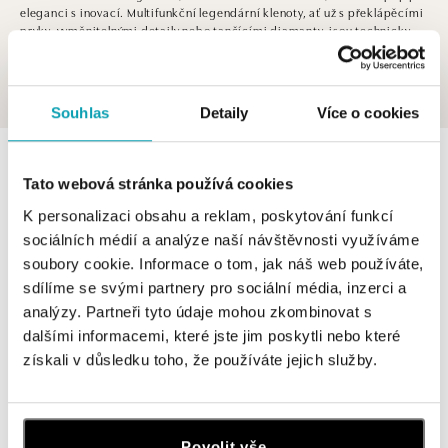
eleganci s inovací. Multifunkční legendární klenoty, ať už s překlápěcími
prvky, vyměnitelnými detaily nebo tančícími diamanty, jsou technicky
dokonalá umělecká díla. Na první pohled okouzlí, na druhý překvapí.
Souhlas
Detaily
Více o cookies
0 z 0 produktů
FILTR
Tato webová stránka používá cookies
V katalogu nejsou žádné produkty.
K personalizaci obsahu a reklam, poskytování funkcí
sociálních médií a analýze naší návštěvnosti využíváme
soubory cookie. Informace o tom, jak náš web používáte,
sdílíme se svými partnery pro sociální média, inzerci a
analýzy. Partneři tyto údaje mohou zkombinovat s
dalšími informacemi, které jste jim poskytli nebo které
Přihlášení k odběru newsletteru
získali v důsledku toho, že používáte jejich služby.
Objevte nejnovější kolekce, novinky a exkluzivní produkty.
Žena
Muž
Povolit vše