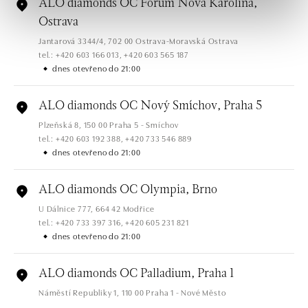
ALO diamonds OC Forum Nová Karolina,
Ostrava
Jantarová 3344/4, 702 00 Ostrava-Moravská Ostrava
tel.: +420 603 166 013, +420 603 565 187
dnes otevřeno do 21:00
ALO diamonds OC Nový Smíchov, Praha 5
Plzeňská 8, 150 00 Praha 5 - Smíchov
tel.: +420 603 192 388, +420 733 546 889
dnes otevřeno do 21:00
ALO diamonds OC Olympia, Brno
U Dálnice 777, 664 42 Modřice
tel.: +420 733 397 316, +420 605 231 821
dnes otevřeno do 21:00
ALO diamonds OC Palladium, Praha 1
Náměstí Republiky 1, 110 00 Praha 1 - Nové Město
tel.: +420 736 501 900, +420 739 685 559