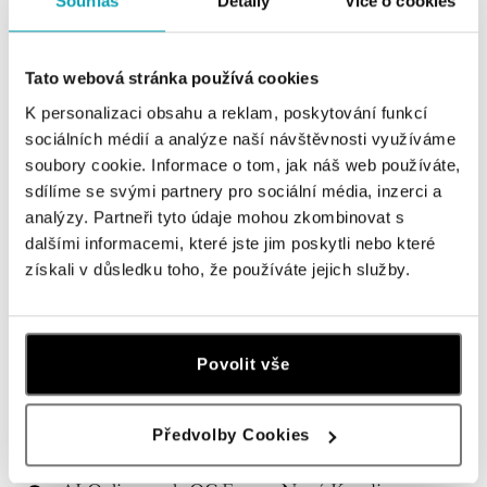
Souhlas
Detaily
Více o cookies
Tato webová stránka používá cookies
ALO BUTIKY
K personalizaci obsahu a reklam, poskytování funkcí
sociálních médií a analýze naší návštěvnosti využíváme
Navštivte naše butiky
soubory cookie. Informace o tom, jak náš web používáte,
sdílíme se svými partnery pro sociální média, inzerci a
analýzy. Partneři tyto údaje mohou zkombinovat s
dalšími informacemi, které jste jim poskytli nebo které
získali v důsledku toho, že používáte jejich služby.
Povolit vše
Předvolby Cookies
Všechny
Česko
Slovensko