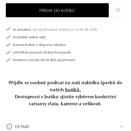
PŘIDAT DO KOŠÍKU
Je skladem,
předpokládané dodání je už 18.08.2026.
Available online only
luxusní balení a doprava zdarma
certifikát pravosti drahých kamenů
možnost vrácení do 14 dnů od převzetí
Přijďte se osobně podívat na naši nabídku šperků do
našich
butiků.
Dostupnost v butiku zjistíte výběrem konkrétní
varianty zlata, kamene a velikosti.
DETAILY