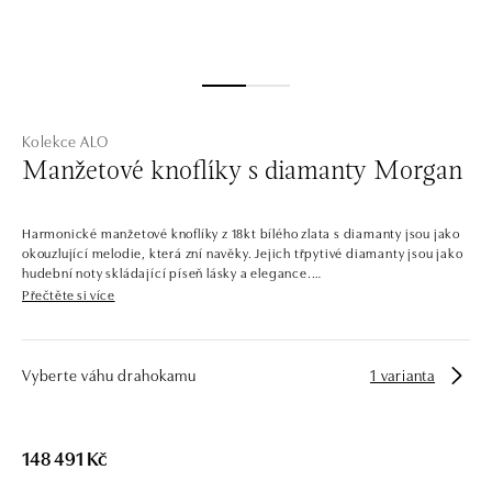
Kolekce ALO
Manžetové knoflíky s diamanty Morgan
Harmonické manžetové knoflíky z 18kt bílého zlata s diamanty jsou jako
okouzlující melodie, která zní navěky. Jejich třpytivé diamanty jsou jako
hudební noty skládající píseň lásky a elegance.
Přečtěte si více
Společnost ALO diamonds vyrábí v Čechách šperky z diamantů a
drahých kamenů už téměř 30 let. Každý šperk je tak originál a je také
opatřen certifikátem pravosti a dodán v luxusním balení. Ať už vybíráte
zásnubní prsten nebo diamantový náramek či náhrdelník, nedarujete s
Vyberte váhu drahokamu
1 varianta
námi pouze šperk, ale také chytrou investici.
148 491 Kč