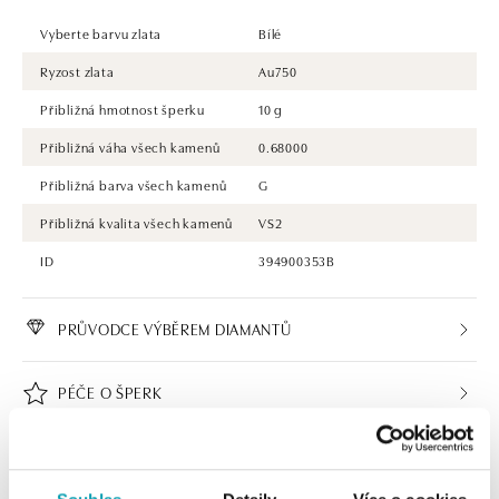
Vyberte barvu zlata
Bílé
Ryzost zlata
Au750
Přibližná hmotnost šperku
10 g
Přibližná váha všech kamenů
0.68000
Přibližná barva všech kamenů
G
Přibližná kvalita všech kamenů
VS2
ID
394900353B
PRŮVODCE VÝBĚREM DIAMANTŮ
PÉČE O ŠPERK
CERTIFIKÁT PRAVOSTI