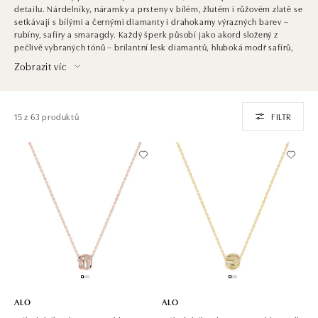
detailu. Nárdelníky, náramky a prsteny v bílém, žlutém i růžovém zlatě se
setkávají s bílými a černými diamanty i drahokamy výrazných barev –
rubíny, safíry a smaragdy. Každý šperk působí jako akord složený z
pečlivě vybraných tónů – brilantní lesk diamantů, hluboká modř safírů,
vášnivá červeň rubínů a sytá zeleň smaragdů vytvářejí kompozici, která
Zobrazit víc
se snadno přizpůsobí jak slavnostní, tak každodenní náladě. Melody je
kolekcí, která nechává barvy i tvary rozeznít v dokonalé souhře a
proměňuje šperk v osobní melodii svého nositele.
15 z 63 produktů
FILTR
ALO
ALO