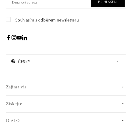
PŘIHLÁŠENÍ
Souhlasím s odběrem newsletteru
ČESKY
Zajíma vás
Získejte
O ALO