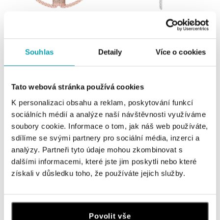
ALO
ALO
Náramek s diamanty Evia
Náhrdelník s diamanty Virela
Souhlas
Detaily
Více o cookies
od 72 854 Kč
od 81 312 Kč
Tato webová stránka používá cookies
K personalizaci obsahu a reklam, poskytování funkcí
sociálních médií a analýze naší návštěvnosti využíváme
soubory cookie. Informace o tom, jak náš web používáte,
sdílíme se svými partnery pro sociální média, inzerci a
analýzy. Partneři tyto údaje mohou zkombinovat s
dalšími informacemi, které jste jim poskytli nebo které
získali v důsledku toho, že používáte jejich služby.
ALO
ALO
Náhrdelník s diamanty Virela
Náhrdelník s diamanty Virela
Povolit vše