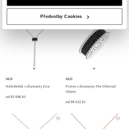
od 83 526 Kč
od 85 874 Kč
Předvolby Cookies
ALO
ALO
Náhrdelník s diamanty Evia
Prsten s diamanty The Ethernal
Gleam
od 92 686 Kč
od 98 022 Kč