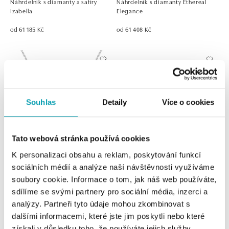
Náhrdelník s diamanty a safíry
Náhrdelník s diamanty Ethereal
Izabella
Elegance
od 61 185 Kč
od 61 408 Kč
Souhlas
Detaily
Více o cookies
Tato webová stránka používá cookies
K personalizaci obsahu a reklam, poskytování funkcí
ALO
ALO
sociálních médií a analýze naší návštěvnosti využíváme
Náhrdelník s diamanty a rubíny
Náušnice s diamantem a smaragdy
soubory cookie. Informace o tom, jak náš web používáte,
Reginetta di bellezza
Shiny Flower
sdílíme se svými partnery pro sociální média, inzerci a
analýzy. Partneři tyto údaje mohou zkombinovat s
od 67 770 Kč
od 96 113 Kč
dalšími informacemi, které jste jim poskytli nebo které
získali v důsledku toho, že používáte jejich služby.