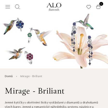
Přeskočit na hlavní obsah
0
Mirage - Briliant
Domů
Mirage - Briliant
Jemné kytičky s okvětními lístky vyskládané z diamantů a drahokamů
všech barev. Jemné a romantické náhrdelníky, prsteny, náušnice a