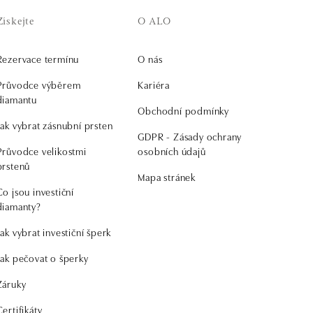
Získejte
O ALO
Rezervace termínu
O nás
Průvodce výběrem
Kariéra
diamantu
Obchodní podmínky
Jak vybrat zásnubní prsten
GDPR - Zásady ochrany
Průvodce velikostmi
osobních údajů
prstenů
Mapa stránek
Co jsou investiční
diamanty?
Jak vybrat investiční šperk
Jak pečovat o šperky
Záruky
Certifikáty