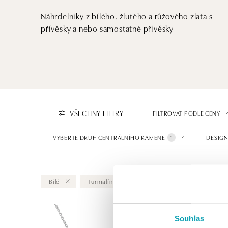
Náhrdelníky z bílého, žlutého a růžového zlata s
přívěsky a nebo samostatné přívěsky
VŠECHNY FILTRY
FILTROVAT PODLE CENY
VYBERTE DRUH CENTRÁLNÍHO KAMENE
DESIGN
1
Bílé
Turmalín indigo
Vymazat vše
Souhlas