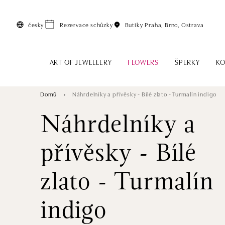
Přeskočit na hlavní obsah
česky
Rezervace schůzky
Butiky
Praha, Brno, Ostrava
ART OF JEWELLERY
FLOWERS
ŠPERKY
KO
Domů
Náhrdelníky a přívěsky - Bílé zlato - Turmalín indigo
Náhrdelníky a
přívěsky - Bílé
zlato - Turmalín
indigo