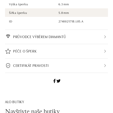
Výška šperku
6.3 mm
Šířka šperku
5.8 mm
ID
274002171B.L05.A
PRŮVODCE VÝBĚREM DIAMANTŮ
PÉČE O ŠPERK
CERTIFIKÁT PRAVOSTI
ALO BUTIKY
Navštivte naše butiky