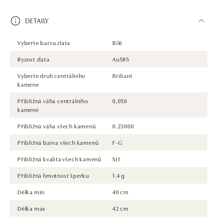
DETAILY
Vyberte barvu zlata
Bílé
Ryzost zlata
Au585
Vyberte druh centrálního
Briliant
kamene
Přibližná váha centrálního
0,050
kamene
Přibližná váha všech kamenů
0.23000
Přibližná barva všech kamenů
F-G
Přibližná kvalita všech kamenů
SI1
Přibližná hmotnost šperku
1.4 g
Délka min
40 cm
Délka max
42 cm