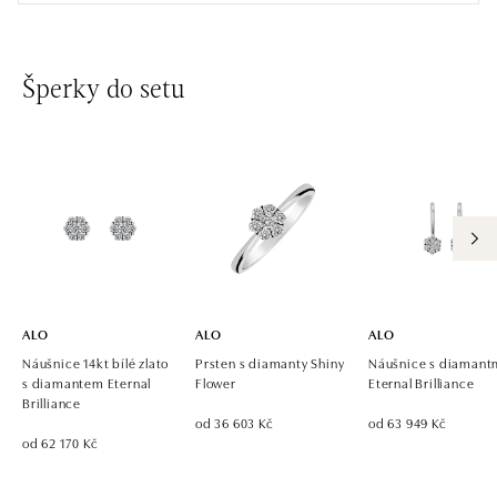
tel.: +421 917 090 891
dnes otevřeno do 21:00
Šperky do setu
ALO diamonds OC Avion, Bratislava
Ivanská cesta 16, 821 04 Bratislava
tel.: +421 917 090 924, +421 915 344 725
dnes otevřeno do 21:00
ALO diamonds OC Eurovea, Bratislava
Pribinova 8, 811 09 Bratislava
tel.: +421 917 090 700, +421 918 777 670
dnes otevřeno do 21:00
ALO
ALO
ALO
Náušnice 14kt bílé zlato
Prsten s diamanty Shiny
Náušnice s diamant
s diamantem Eternal
Flower
Eternal Brilliance
Brilliance
od 36 603 Kč
od 63 949 Kč
od 62 170 Kč