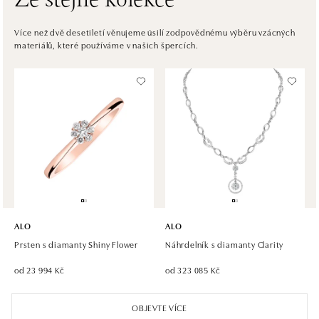
Ze stejné kolekce
ALO diamonds Westfield Černý most, Praha 9
Více než dvě desetiletí věnujeme úsilí zodpovědnému výběru vzácných
materiálů, které používáme v našich špercích.
Chlumecká 765/6, 198 19 Praha 9
tel.: +420 605 226 128, +420 737 559 986
dnes otevřeno do 21:00
ALO diamonds, Westfield, Praha 4 - Chodov
Roztylská 2321/19, 148 00 Praha 4 - Chodov
tel.: +420 773 585 559, +420 730 802 800
dnes otevřeno do 21:00
ALO diamonds Hilton, Košice
Hlavná 123/1, 040 01 Košice
ALO
ALO
tel.: +421 911 854 322, +421 917 869 485
Prsten s diamanty Shiny Flower
Náhrdelník s diamanty Clarity
dnes otevřeno do 15:00
od 23 994 Kč
od 323 085 Kč
ALO diamonds OC Aupark, Bratislava
OBJEVTE VÍCE
Einsteinova 18, 851 01 Bratislava