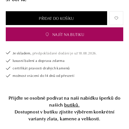
opatřen certifikátem pravosti a dodán v luxusním balení. Ať už vybíráte
zásnubní prsten nebo diamantový náramek či náhrdelník, nedarujete s
námi pouze šperk, ale také chytrou investici.
PŘIDAT DO KOŠÍKU
NAJÍT NA BUTIKU
Je skladem,
předpokládané dodání je už 18.08.2026.
luxusní balení a doprava zdarma
certifikát pravosti drahých kamenů
možnost vrácení do 14 dnů od převzetí
Přijďte se osobně podívat na naši nabídku šperků do
našich
butiků.
Dostupnost v butiku zjistíte výběrem konkrétní
varianty zlata, kamene a velikosti.