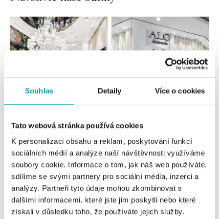
Souhlas
Detaily
Více o cookies
Všechny
Česko
Slovensko
Tato webová stránka používá cookies
K personalizaci obsahu a reklam, poskytování funkcí
ALO diamonds OC Forum Nová Karolina,
sociálních médií a analýze naší návštěvnosti využíváme
Ostrava
soubory cookie. Informace o tom, jak náš web používáte,
Jantarová 3344/4, 702 00 Ostrava-Moravská Ostrava
sdílíme se svými partnery pro sociální média, inzerci a
tel.: +420 603 166 013, +420 603 565 187
analýzy. Partneři tyto údaje mohou zkombinovat s
dnes otevřeno do 21:00
dalšími informacemi, které jste jim poskytli nebo které
získali v důsledku toho, že používáte jejich služby.