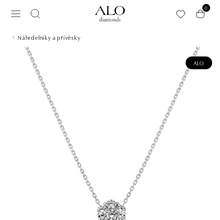
Přeskočit na hlavní obsah
0
Náhrdelníky a přívěsky
ALO