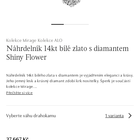
Kolekce Mirage
Kolekce ALO
Náhrdelník 14kt bílé zlato s diamantem
Shiny Flower
Náhrdelník 14kt bílého zlata s diamantem je vyjádřením eleganci a krásy.
Jeho jemný lesk a krásný diamant zdobí krk nositelky. Šperk je součástí
kolekce Mirage.
Přečtěte si více
Jemné květinami inspirované tvary – vyskládané diamanty a drahokamy
všech barev. Romantické náhrdelníky, prsteny, náušnice a náramky ze
žlutého, bílého a růžového zlata vás přenesou na rozkvetlou louku.
Kolekce nabízí jak dívčí mladistvé šperky, tak elegantní sofistikované
Vyberte váhu drahokamu
1 varianta
kousky.
Společnost ALO diamonds vyrábí v Čechách šperky z diamantů a
drahých kamenů už téměř 30 let. Každý šperk je tak originál a je také
37 667 Kč