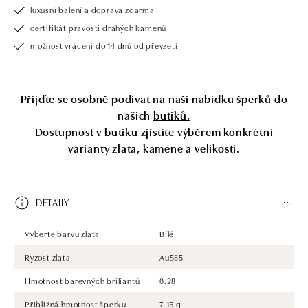
luxusní balení a doprava zdarma
certifikát pravosti drahých kamenů
možnost vrácení do 14 dnů od převzetí
Přijďte se osobně podívat na naši nabídku šperků do
našich
butiků.
Dostupnost v butiku zjistíte výběrem konkrétní
varianty zlata, kamene a velikosti.
DETAILY
Vyberte barvu zlata
Bílé
Ryzost zlata
Au585
Hmotnost barevných briliantů
0.28
Přibližná hmotnost šperku
7.15 g