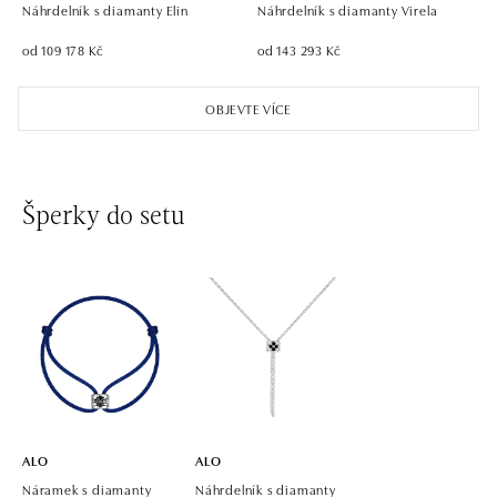
tel.: +421 911 854 322, +421 917 869 485
Náhrdelník s diamanty Elin
Náhrdelník s diamanty Virela
otevřeno v Pondělí od 09:00
od 109 178 Kč
od 143 293 Kč
ALO diamonds OC Aupark, Bratislava
OBJEVTE VÍCE
Einsteinova 18, 851 01 Bratislava
tel.: +421 917 090 891
dnes otevřeno do 21:00
Šperky do setu
ALO diamonds OC Avion, Bratislava
Ivanská cesta 16, 821 04 Bratislava
tel.: +421 917 090 924, +421 915 344 725
dnes otevřeno do 21:00
ALO diamonds OC Eurovea, Bratislava
Pribinova 8, 811 09 Bratislava
tel.: +421 917 090 700, +421 918 777 670
dnes otevřeno do 21:00
ALO
ALO
Náramek s diamanty
Náhrdelník s diamanty