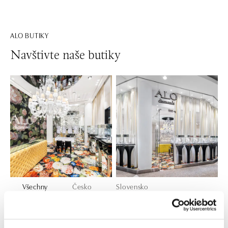
ALO BUTIKY
Navštivte naše butiky
Všechny
Česko
Slovensko
ALO diamonds OC Forum Nová Karolina,
Ostrava