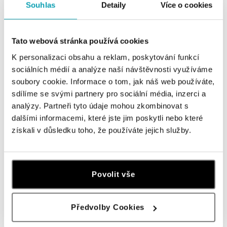
Souhlas
Detaily
Více o cookies
Jantarová 3344/4, 702 00 Ostrava-Moravská Ostrava
tel.: +420 603 166 013, +420 603 565 187
dnes otevřeno do 21:00
Tato webová stránka používá cookies
K personalizaci obsahu a reklam, poskytování funkcí
ALO diamonds OC Nový Smíchov, Praha 5
sociálních médií a analýze naší návštěvnosti využíváme
Plzeňská 8, 150 00 Praha 5 - Smíchov
soubory cookie. Informace o tom, jak náš web používáte,
tel.: +420 603 192 388, +420 733 546 889
dnes otevřeno do 21:00
sdílíme se svými partnery pro sociální média, inzerci a
analýzy. Partneři tyto údaje mohou zkombinovat s
dalšími informacemi, které jste jim poskytli nebo které
ALO diamonds OC Olympia, Brno
získali v důsledku toho, že používáte jejich služby.
U Dálnice 777, 664 42 Modřice
tel.: +420 733 397 316, +420 605 231 821
dnes otevřeno do 21:00
Povolit vše
ALO diamonds OC Palladium, Praha 1
Náměstí Republiky 1, 110 00 Praha 1 - Nové Město
tel.: +420 736 501 900, +420 739 685 559
Předvolby Cookies
dnes otevřeno do 21:00