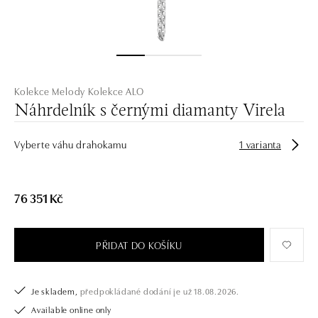
Kolekce Melody
Kolekce ALO
Náhrdelník s černými diamanty Virela
Vyberte váhu drahokamu
1 varianta
76 351 Kč
PŘIDAT DO KOŠÍKU
Je skladem,
předpokládané dodání je už 18.08.2026.
Available online only