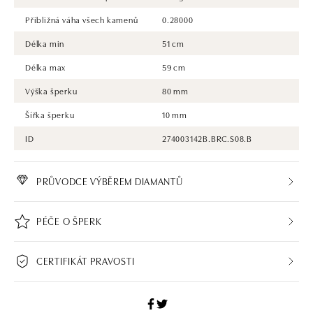
Přibližná váha všech kamenů
0.28000
Délka min
51 cm
Délka max
59 cm
Výška šperku
80 mm
Šířka šperku
10 mm
ID
274003142B.BRC.S08.B
PRŮVODCE VÝBĚREM DIAMANTŮ
PÉČE O ŠPERK
CERTIFIKÁT PRAVOSTI