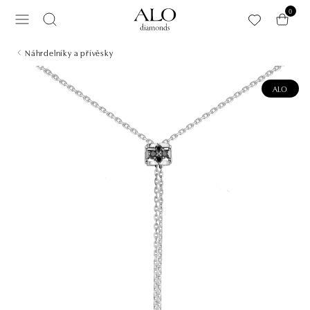
Přeskočit na hlavní obsah
0
Náhrdelníky a přívěsky
ALO