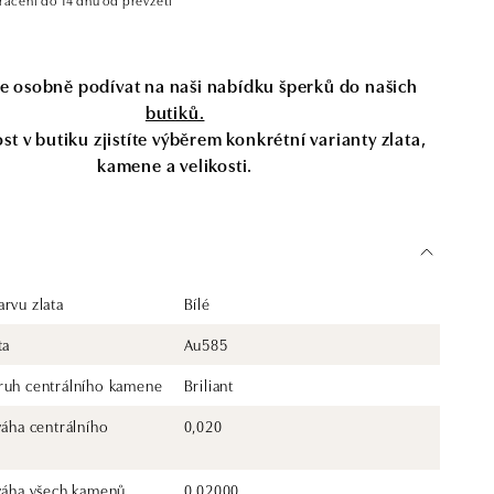
se osobně podívat na naši nabídku šperků do našich
butiků.
t v butiku zjistíte výběrem konkrétní varianty zlata,
kamene a velikosti.
rvu zlata
Bílé
ta
Au585
ruh centrálního kamene
Briliant
váha centrálního
0,020
 váha všech kamenů
0.02000