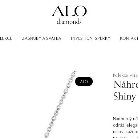
LEKCE
ZÁSNUBY A SVATBA
INVESTIČNÍ ŠPERKY
KONTAK
Kolekce Mir
ALO
Náhrd
Shiny
Nádherný náh
odráží elega
osloví každo
Mirage.