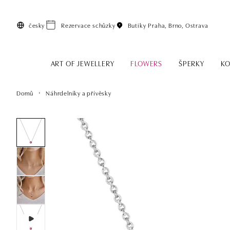
Přeskočit na hlavní obsah
česky
Rezervace schůzky
Butiky
Praha, Brno, Ostrava
ART OF JEWELLERY
FLOWERS
ŠPERKY
KO
Domů
Náhrdelníky a přívěsky