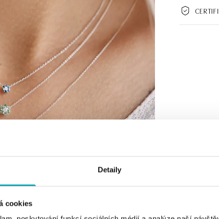
CERTIF
Detaily
á cookies
klam, poskytování funkcí sociálních médií a analýze naší návšt