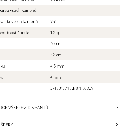
 barva všech kamenů
F
kvalita všech kamenů
VS1
 hmotnost šperku
1.2 g
40 cm
42 cm
rku
4.5 mm
ku
4 mm
274701374B.RBN.L03.A
DCE VÝBĚREM DIAMANTŮ
 ŠPERK