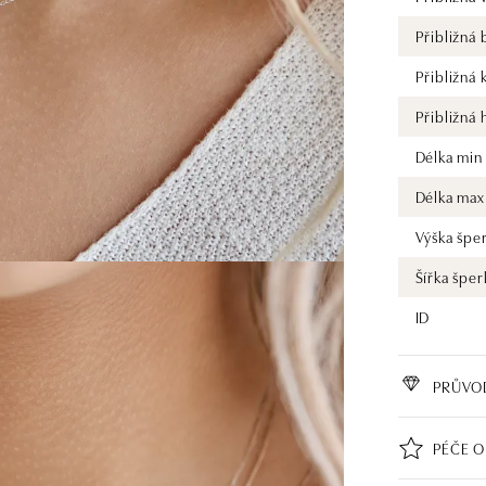
Přibližná
Přibližná 
Přibližná
Délka min
Délka max
Výška špe
Šířka šper
ID
PRŮVO
PÉČE O