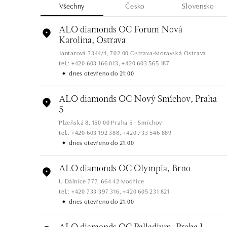
Všechny
Česko
Slovensko
ALO diamonds OC Forum Nová
Karolina, Ostrava
Jantarová 3344/4, 702 00 Ostrava-Moravská Ostrava
tel.: +420 603 166 013, +420 603 565 187
dnes otevřeno do 21:00
ALO diamonds OC Nový Smíchov, Praha
5
Plzeňská 8, 150 00 Praha 5 - Smíchov
tel.: +420 603 192 388, +420 733 546 889
dnes otevřeno do 21:00
ALO diamonds OC Olympia, Brno
U Dálnice 777, 664 42 Modřice
tel.: +420 733 397 316, +420 605 231 821
dnes otevřeno do 21:00