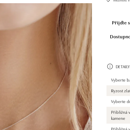
Přijďte 
Dostupnos
DETAILY
Vyberte ba
Ryzost zla
Vyberte d
Přibližná 
kamene
Přibližná