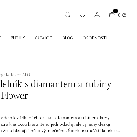
0
0 Kč
T
BUTIKY
KATALOG
BLOG
OSOBNOSTI
age
Kolekce ALO
elník s diamantem a rubíny
 Flower
rdelník z 14kt bílého zlata s diamantem a rubínem, který
nci a klasickou krásu. Jeho jednoduchý, ale výrazný design
u ženu hledající něco výjimečného. Šperk je součástí kolekce