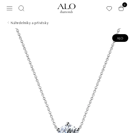
Přeskočit na hlavní obsah
0
Náhrdelníky a přívěsky
ALO