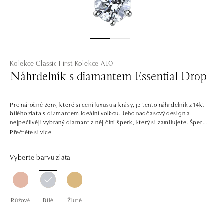
Kolekce Classic First
Kolekce ALO
Náhrdelník s diamantem Essential Drop
Pro náročné ženy, které si cení luxusu a krásy, je tento náhrdelník z 14kt
bílého zlata s diamantem ideální volbou. Jeho nadčasový design a
nejpečlivěji vybraný diamant z něj činí šperk, který si zamilujete. Šperk
je součástí kolekce Classic First.
Přečtěte si více
V jednoduchosti je krása. Šperky z bílého, žlutého a růžového zlata s
Vyberte barvu zlata
centrálními diamanty v několika barvách. Kolekce Classic First je snadno
kombinovatelná, plná solitérních prstenů, náramků, náhrdelníků a
náušnic s jedním až třemi dokonale broušenými diamanty a drahými
kameny. Šperky tvoří sladěné sety, ale najdete zde i samostatné kousky,
jako třeba prsteny pro příležitost zásnub.
Růžové
Bílé
Žluté
Společnost ALO diamonds vyrábí v Čechách šperky z diamantů a
drahých kamenů už téměř 30 let. Každý šperk je tak originál a je také