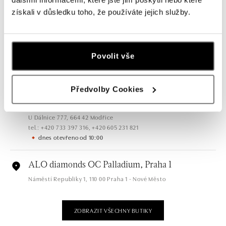
tel.: +420 603 166 013, +420 603 565 187
získali v důsledku toho, že používáte jejich služby.
dnes otevřeno od 09:00
ALO diamonds OC Nový Smíchov, Praha 5
Plzeňská 8, 150 00 Praha 5 - Smíchov
Povolit vše
tel.: +420 603 192 388, +420 733 546 889
dnes otevřeno od 09:00
Předvolby Cookies
ALO diamonds OC Olympia, Brno
U Dálnice 777, 664 42 Modřice
tel.: +420 733 397 316, +420 605 231 821
dnes otevřeno od 10:00
ALO diamonds OC Palladium, Praha 1
Náměstí Republiky 1, 110 00 Praha 1 - Nové Město
tel.: +420 736 501 900, +420 739 685 559
dnes otevřeno od 09:00
ZOBRAZIT VŠECHNY BUTIKY