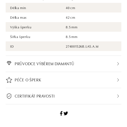
Délka min
40 cm
Délka max
42 cm
Výška šperku
8.5 mm
Šířka šperku
8.5 mm
ID
274001526B.LA5.A.M
PRŮVODCE VÝBĚREM DIAMANTŮ
PÉČE O ŠPERK
CERTIFIKÁT PRAVOSTI