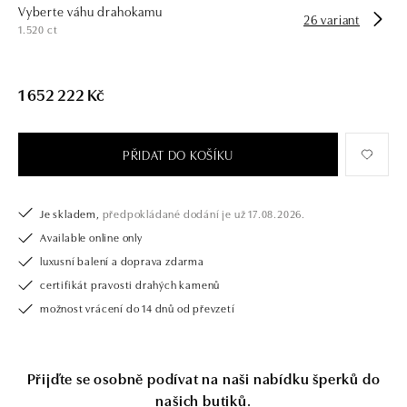
Vyberte váhu drahokamu
opatřen certifikátem pravosti a dodán v luxusním balení. Ať už vybíráte
26 variant
1.520 ct
zásnubní prsten nebo diamantový náramek či náhrdelník, nedarujete s
námi pouze šperk, ale také chytrou investici.
1 652 222 Kč
PŘIDAT DO KOŠÍKU
Je skladem,
předpokládané dodání je už 17.08.2026.
Available online only
luxusní balení a doprava zdarma
certifikát pravosti drahých kamenů
možnost vrácení do 14 dnů od převzetí
Přijďte se osobně podívat na naši nabídku šperků do
našich
butiků.