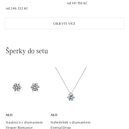
od 141 150 Kč
od 246 332 Kč
ALO diamonds OC Aupark, Bratislava
Einsteinova 18, 851 01 Bratislava
OBJEVTE VÍCE
tel.: +421 917 090 891
dnes otevřeno od 10:00
ALO diamonds OC Avion, Bratislava
Šperky do setu
Ivanská cesta 16, 821 04 Bratislava
tel.: +421 917 090 924, +421 915 344 725
dnes otevřeno od 10:00
ALO diamonds OC Eurovea, Bratislava
Pribinova 8, 811 09 Bratislava
tel.: +421 917 090 700, +421 918 777 670
dnes otevřeno od 10:00
ALO
ALO
Náušnice s diamantem
Náhrdelník s diamantem
Vesper Romance
Eternal Drop