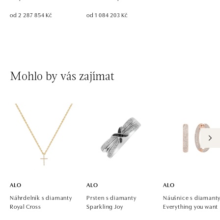
od 2 287 854 Kč
od 1 084 203 Kč
Mohlo by vás zajímat
ALO
ALO
ALO
Náhrdelník s diamanty
Prsten s diamanty
Náušnice s diamant
Royal Cross
Sparkling Joy
Everything you want