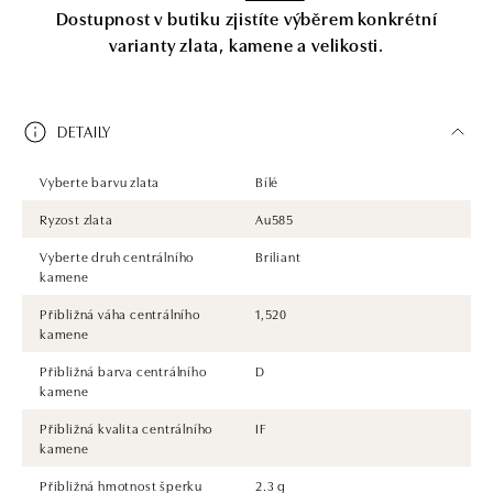
Dostupnost v butiku zjistíte výběrem konkrétní
varianty zlata, kamene a velikosti.
DETAILY
Vyberte barvu zlata
Bílé
Ryzost zlata
Au585
Vyberte druh centrálního
Briliant
kamene
Přibližná váha centrálního
1,520
kamene
Přibližná barva centrálního
D
kamene
Přibližná kvalita centrálního
IF
kamene
Přibližná hmotnost šperku
2.3 g