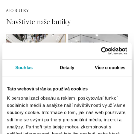
ALO BUTIKY
Navštivte naše butiky
Souhlas
Detaily
Více o cookies
Tato webová stránka používá cookies
K personalizaci obsahu a reklam, poskytování funkcí
Všechny
Česko
Slovensko
sociálních médií a analýze naší návštěvnosti využíváme
soubory cookie. Informace o tom, jak náš web používáte,
ALO diamonds OC Forum Nová Karolina,
sdílíme se svými partnery pro sociální média, inzerci a
Ostrava
analýzy. Partneři tyto údaje mohou zkombinovat s
Jantarová 3344/4, 702 00 Ostrava-Moravská Ostrava
dalšími informacemi, které jste jim poskytli nebo které