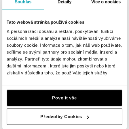
Souhlas
Detaily
Více o cookies
dnes otevřeno od 09:00
ALO diamonds OC Nový Smíchov, Praha 5
Tato webová stránka používá cookies
Plzeňská 8, 150 00 Praha 5 - Smíchov
K personalizaci obsahu a reklam, poskytování funkcí
tel.: +420 603 192 388, +420 733 546 889
sociálních médií a analýze naší návštěvnosti využíváme
dnes otevřeno od 09:00
soubory cookie. Informace o tom, jak náš web používáte,
sdílíme se svými partnery pro sociální média, inzerci a
ALO diamonds OC Olympia, Brno
analýzy. Partneři tyto údaje mohou zkombinovat s
U Dálnice 777, 664 42 Modřice
dalšími informacemi, které jste jim poskytli nebo které
tel.: +420 733 397 316, +420 605 231 821
získali v důsledku toho, že používáte jejich služby.
dnes otevřeno od 10:00
ALO diamonds OC Palladium, Praha 1
Povolit vše
Náměstí Republiky 1, 110 00 Praha 1 - Nové Město
tel.: +420 736 501 900, +420 739 685 559
dnes otevřeno od 09:00
ZOBRAZIT VŠECHNY BUTIKY
Předvolby Cookies
ALO diamonds Pařížská, Praha 1