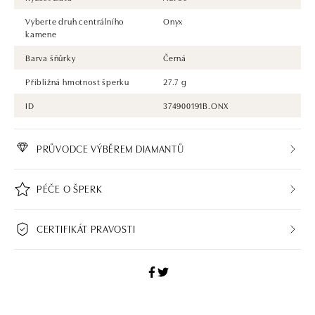
Společnost ALO diamonds vyrábí v Čechách šperky z diamantů a
Vyberte druh centrálního
Onyx
drahých kamenů už téměř 30 let. Každý šperk je tak originál a je také
kamene
opatřen certifikátem pravosti a dodán v luxusním balení. Ať už vybíráte
zásnubní prsten nebo diamantový náramek či náhrdelník, nedarujete s
Barva šňůrky
Černá
námi pouze šperk, ale také chytrou investici.
Přibližná hmotnost šperku
27.7 g
ID
374900191B.ONX
PRŮVODCE VÝBĚREM DIAMANTŮ
PÉČE O ŠPERK
CERTIFIKÁT PRAVOSTI