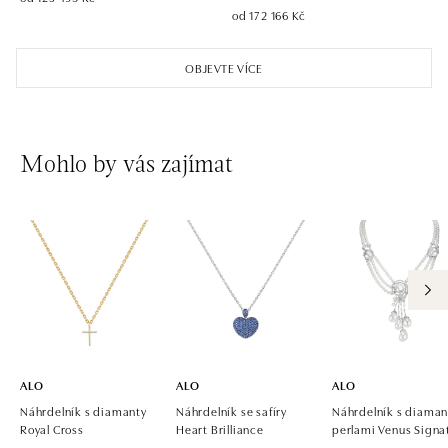
od 172 166 Kč
ALO diamonds OC Aupark, Bratislava
Einsteinova 18, 851 01 Bratislava
OBJEVTE VÍCE
tel.: +421 917 090 891
dnes otevřeno od 10:00
ALO diamonds OC Avion, Bratislava
Mohlo by vás zajímat
Ivanská cesta 16, 821 04 Bratislava
tel.: +421 917 090 924, +421 915 344 725
dnes otevřeno od 10:00
ALO diamonds OC Eurovea, Bratislava
Pribinova 8, 811 09 Bratislava
tel.: +421 917 090 700, +421 918 777 670
dnes otevřeno od 10:00
ALO
ALO
ALO
Náhrdelník s diamanty
Náhrdelník se safíry
Náhrdelník s diaman
Royal Cross
Heart Brilliance
perlami Venus Signa