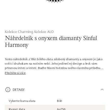
Kolekce Charming
Kolekce ALO
Náhrdelník s onyxem diamanty Sinful
Harmony
Tento náhrdelník z 18kt bílého zlata zdobený diamanty a onyxem je jako
svítící drahokam na nočním nebi. Jeho jedinečný design a lesk vám
přinesou štěstí a štěstí. Buďte hlavní hvězdou svého vlastního příběhu.
Šperk je součástí kolekce Charming.
Přečtěte si více
Nechte se unést krásou a okouzlujícím třpytem. Slavnostní šperky
kolekce Charming jsou dekorované mozaikou safírů, smaragdů, rubínů,
DETAILY
tanzanitů a diamantů všech barev. Náramky, náhrdelníky a náušnice jsou
unikátní nejen svým elegantním tvarem, ale také zpracováním. Zcela
netradičně nemají jeden centrální kámen, ale spoustu menších i větších
Vyberte barvu zlata
Bílé
kamenů. Svými nekonečnými odlesky tak nepřestávají budit pozornost,
a proto jsou jako stvořené pro slavnosti, plesy a protančené večery.
Ryzost zlata
Au750