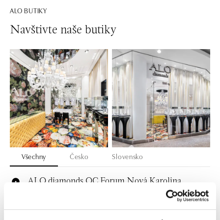
ALO BUTIKY
Navštivte naše butiky
Všechny
Česko
Slovensko
ALO diamonds OC Forum Nová Karolina,
Ostrava
Jantarová 3344/4, 702 00 Ostrava-Moravská Ostrava
tel.: +420 603 166 013, +420 603 565 187