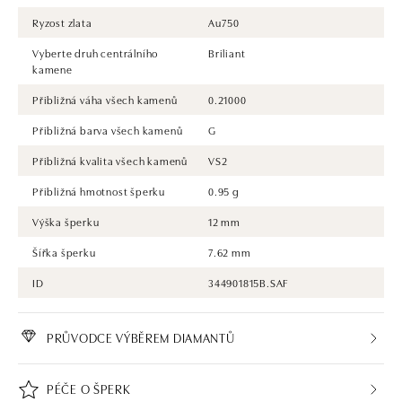
Ryzost zlata
Au750
Vyberte druh centrálního
Briliant
kamene
Přibližná váha všech kamenů
0.21000
Přibližná barva všech kamenů
G
Přibližná kvalita všech kamenů
VS2
Přibližná hmotnost šperku
0.95 g
Výška šperku
12 mm
Šířka šperku
7.62 mm
ID
344901815B.SAF
PRŮVODCE VÝBĚREM DIAMANTŮ
PÉČE O ŠPERK