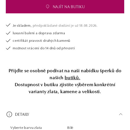
diamantový náramek či náhrdelník, nedarujete s námi pouze šperk, ale
NAJÍT NA BUTIKU
také chytrou investici. Přívěsek je dodáván bez řetízku. Řetízek je
možné doobjednat na posta@alo.cz
Je skladem,
předpokládané dodání je už 18.08.2026.
luxusní balení a doprava zdarma
certifikát pravosti drahých kamenů
možnost vrácení do 14 dnů od převzetí
Přijďte se osobně podívat na naši nabídku šperků do
našich
butiků.
Dostupnost v butiku zjistíte výběrem konkrétní
varianty zlata, kamene a velikosti.
DETAILY
Vyberte barvu zlata
Bílé