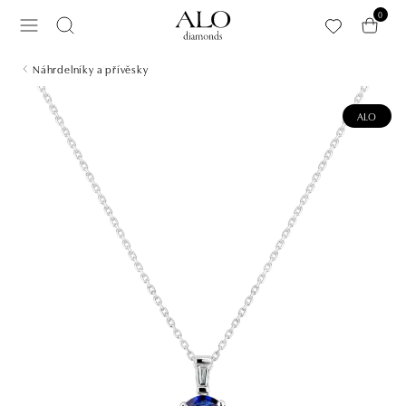
Přeskočit na hlavní obsah
0
Náhrdelníky a přívěsky
ALO