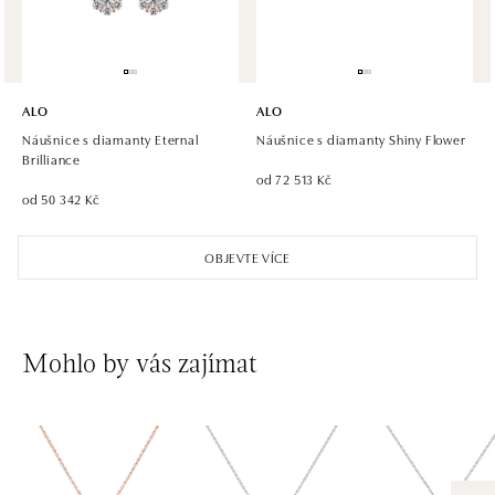
dnes otevřeno do 21:00
ALO diamonds Hilton, Košice
Hlavná 123/1, 040 01 Košice
ALO
ALO
tel.: +421 911 854 322, +421 917 869 485
Náušnice s diamanty Eternal
Náušnice s diamanty Shiny Flower
dnes otevřeno do 19:00
Brilliance
od 72 513 Kč
od 50 342 Kč
ALO diamonds OC Aupark, Bratislava
Einsteinova 18, 851 01 Bratislava
OBJEVTE VÍCE
tel.: +421 917 090 891
dnes otevřeno do 21:00
ALO diamonds OC Avion, Bratislava
Mohlo by vás zajímat
Ivanská cesta 16, 821 04 Bratislava
tel.: +421 917 090 924, +421 915 344 725
dnes otevřeno do 21:00
ALO diamonds OC Eurovea, Bratislava