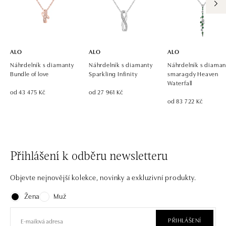
Pribinova 8, 811 09 Bratislava
tel.: +421 917 090 700, +421 918 777 670
dnes otevřeno do 21:00
ALO
ALO
ALO
Náhrdelník s diamanty
Náhrdelník s diamanty
Náhrdelník s diaman
Bundle of love
Sparkling Infinity
smaragdy Heaven
Waterfall
od 43 475 Kč
od 27 961 Kč
od 83 722 Kč
Přihlášení k odběru newsletteru
Objevte nejnovější kolekce, novinky a exkluzivní produkty.
Žena
Muž
PŘIHLÁŠENÍ