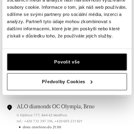
soubory cookie. Informace o tom, jak náš web používáte,
Všechny
Česko
Slovensko
sdílíme se svými partnery pro sociální média, inzerci a
analýzy. Partneři tyto údaje mohou zkombinovat s
ALO diamonds OC Forum Nová Karolina,
dalšími informacemi, které jste jim poskytli nebo které
Ostrava
získali v důsledku toho, že používáte jejich služby.
Jantarová 3344/4, 702 00 Ostrava-Moravská Ostrava
tel.: +420 603 166 013, +420 603 565 187
dnes otevřeno do 21:00
Povolit vše
ALO diamonds OC Nový Smíchov, Praha 5
Plzeňská 8, 150 00 Praha 5 - Smíchov
Předvolby Cookies
tel.: +420 603 192 388, +420 733 546 889
dnes otevřeno do 21:00
ALO diamonds OC Olympia, Brno
U Dálnice 777, 664 42 Modřice
tel.: +420 733 397 316, +420 605 231 821
dnes otevřeno do 21:00