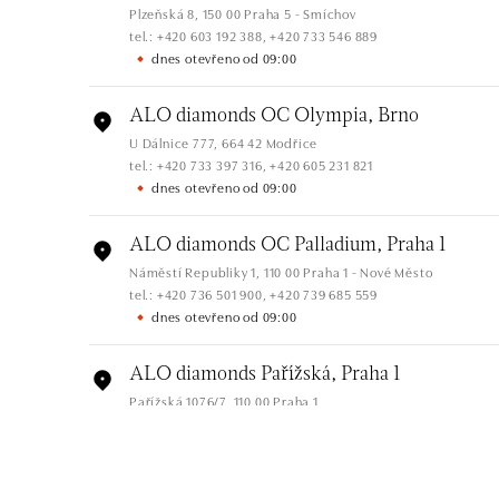
Plzeňská 8, 150 00 Praha 5 - Smíchov
tel.: +420 603 192 388, +420 733 546 889
dnes otevřeno od 09:00
ALO diamonds OC Olympia, Brno
U Dálnice 777, 664 42 Modřice
tel.: +420 733 397 316, +420 605 231 821
dnes otevřeno od 09:00
ALO diamonds OC Palladium, Praha 1
Náměstí Republiky 1, 110 00 Praha 1 - Nové Město
tel.: +420 736 501 900, +420 739 685 559
dnes otevřeno od 09:00
ALO diamonds Pařížská, Praha 1
Pařížská 1076/7, 110 00 Praha 1
tel.: +420 737 939 202
dnes otevřeno od 11:00