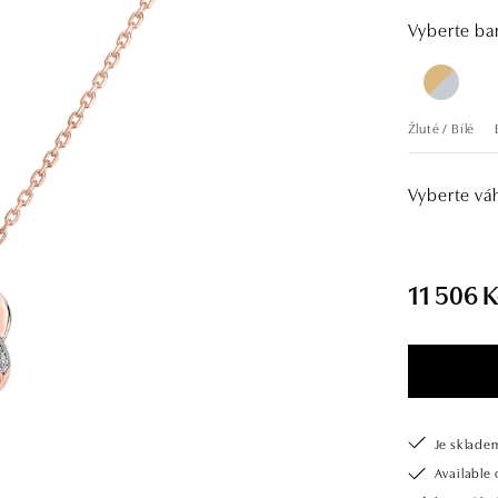
prsteny, kte
zlata a jemn
Vyberte bar
tou nejoblíbenější. Společnost ALO diamonds v
diamantů a d
také opatřen
zásnubní prs
Žluté / Bílé
pouze šperk, 
Řetízek je 
Vyberte vá
11 506 K
Je sklade
Available 