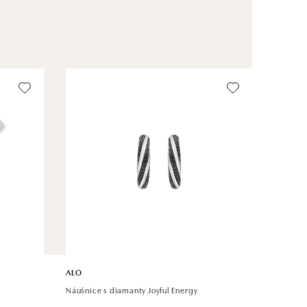
ALO
Náušnice s diamanty Joyful Energy