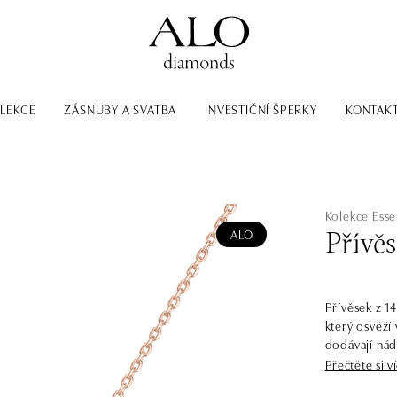
LEKCE
ZÁSNUBY A SVATBA
INVESTIČNÍ ŠPERKY
KONTAK
Kolekce Esse
ALO
Přívě
Přívěsek z 1
který osvěží
dodávají nádh
Diamantové š
Přečtěte si v
elegantní a 