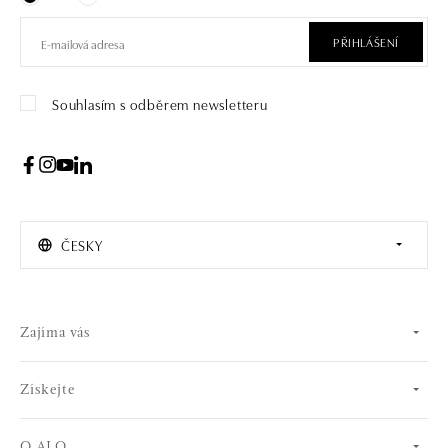
PŘIHLÁŠENÍ
Souhlasím s odběrem newsletteru
ČESKY
Zajíma vás
Získejte
O ALO