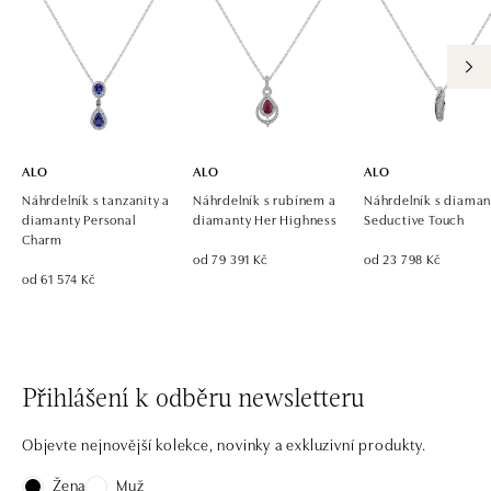
ALO
ALO
ALO
Náhrdelník s tanzanity a
Náhrdelník s rubínem a
Náhrdelník s diaman
diamanty Personal
diamanty Her Highness
Seductive Touch
Charm
od 79 391 Kč
od 23 798 Kč
od 61 574 Kč
Přihlášení k odběru newsletteru
Objevte nejnovější kolekce, novinky a exkluzivní produkty.
Žena
Muž