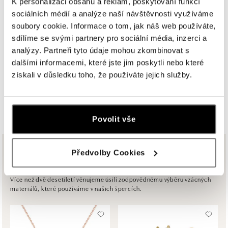
K personalizaci obsahu a reklam, poskytování funkcí
U Dálnice 777, 664 42 Modřice
sociálních médií a analýze naší návštěvnosti využíváme
tel.: +420 733 397 316, +420 605 231 821
soubory cookie. Informace o tom, jak náš web používáte,
dnes otevřeno od 10:00
sdílíme se svými partnery pro sociální média, inzerci a
analýzy. Partneři tyto údaje mohou zkombinovat s
ALO diamonds OC Palladium, Praha 1
dalšími informacemi, které jste jim poskytli nebo které
Náměstí Republiky 1, 110 00 Praha 1 - Nové Město
získali v důsledku toho, že používáte jejich služby.
tel.: +420 736 501 900, +420 739 685 559
dnes otevřeno od 09:00
ZOBRAZIT VŠECHNY BUTIKY
ALO diamonds Pařížská, Praha 1
Povolit vše
Pařížská 1076/7, 110 00 Praha 1
tel.: +420 737 939 202
dnes otevřeno od 10:00
Předvolby Cookies
Ze stejné kolekce
ALO diamonds Westfield Černý most, Praha 9
Více než dvě desetiletí věnujeme úsilí zodpovědnému výběru vzácných
materiálů, které používáme v našich špercích.
Chlumecká 765/6, 198 19 Praha 9
tel.: +420 605 226 128, +420 737 559 986
dnes otevřeno od 09:00