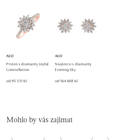
dnes otevřeno od 10:00
ALO diamonds OC Eurovea, Bratislava
Pribinova 8, 811 09 Bratislava
tel.: +421 917 090 700, +421 918 777 670
dnes otevřeno od 10:00
ALO
ALO
Prsten s diamanty Joyful
Náušnice s diamanty
Constellation
Evening Sky
od 95 531 Kč
od 164 608 Kč
Mohlo by vás zajímat