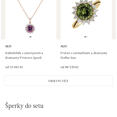
ALO diamonds, Westfield, Praha 4 - Chodov
Roztylská 2321/19, 148 00 Praha 4 - Chodov
tel.: +420 773 585 559, +420 730 802 800
dnes otevřeno od 09:00
ALO diamonds Hilton, Košice
Hlavná 123/1, 040 01 Košice
ALO
ALO
tel.: +421 911 854 322, +421 917 869 485
Náhrdelník s ametystem a
Prsten s turmalínem a diamanty
dnes otevřeno od 09:00
diamanty Princess Spark
Stellar Sun
od 74 403 Kč
od 98 539 Kč
ALO diamonds OC Aupark, Bratislava
Einsteinova 18, 851 01 Bratislava
OBJEVTE VÍCE
tel.: +421 917 090 891
dnes otevřeno od 10:00
ALO diamonds OC Avion, Bratislava
Šperky do setu
Ivanská cesta 16, 821 04 Bratislava
tel.: +421 917 090 924, +421 915 344 725