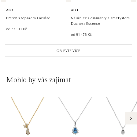
ALO diamonds Hilton, Košice
Hlavná 123/1, 040 01 Košice
ALO
ALO
tel.: +421 911 854 322, +421 917 869 485
Prsten s topazem Caridad
Náušnice s diamanty a ametystem
dnes otevřeno do 15:00
Duchess Essence
od 77 513 Kč
od 91 476 Kč
ALO diamonds OC Aupark, Bratislava
Einsteinova 18, 851 01 Bratislava
OBJEVTE VÍCE
tel.: +421 917 090 891
dnes otevřeno do 21:00
ALO diamonds OC Avion, Bratislava
Mohlo by vás zajímat
Ivanská cesta 16, 821 04 Bratislava
tel.: +421 917 090 924, +421 915 344 725
dnes otevřeno do 21:00
ALO diamonds OC Eurovea, Bratislava
Pribinova 8, 811 09 Bratislava
tel.: +421 917 090 700, +421 918 777 670
dnes otevřeno do 21:00