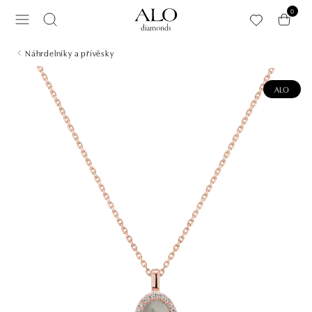
Přeskočit na hlavní obsah
0
Náhrdelníky a přívěsky
ALO