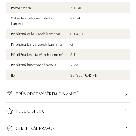
Ryzost zlata
Au750
Vyberte druh centrálního
Perleť
kamene
Přibližná váha všech kamenů
0.11400
Přibližná barva všech kamenů
G
Přibližná kvalita všech kamenů
SI1
Přibližná hmotnost šperku
2.2 g
ID
384903465R.PRT
PRŮVODCE VÝBĚREM DIAMANTŮ
PÉČE O ŠPERK
CERTIFIKÁT PRAVOSTI