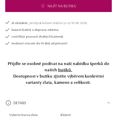
Společnost ALO diamonds vyrábí v Čechách šperky z diamantů a
NAJÍT NA BUTIKU
drahých kamenů už téměř 30 let. Každý šperk je tak originál a je také
opatřen certifikátem pravosti a dodán v luxusním balení. Ať už vybíráte
zásnubní prsten nebo diamantový náramek či náhrdelník, nedarujete s
námi pouze šperk, ale také chytrou investici.
Je skladem,
předpokládané dodání je už 18.08.2026.
luxusní balení a doprava zdarma
certifikát pravosti drahých kamenů
možnost vrácení do 14 dnů od převzetí
Přijďte se osobně podívat na naši nabídku šperků do
našich
butiků.
Dostupnost v butiku zjistíte výběrem konkrétní
varianty zlata, kamene a velikosti.
DETAILY
Vyberte barvu zlata
Růžové