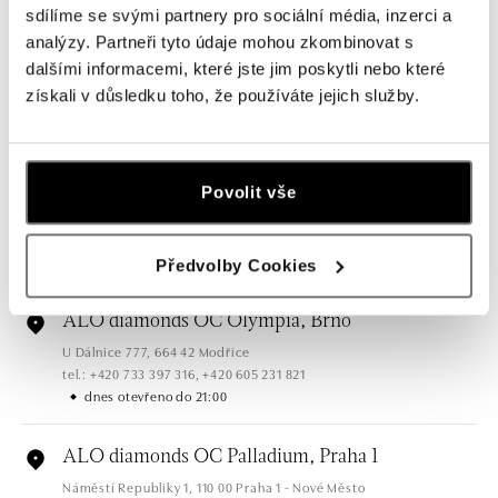
sdílíme se svými partnery pro sociální média, inzerci a
ALO diamonds OC Forum Nová Karolina,
analýzy. Partneři tyto údaje mohou zkombinovat s
Ostrava
dalšími informacemi, které jste jim poskytli nebo které
Jantarová 3344/4, 702 00 Ostrava-Moravská Ostrava
získali v důsledku toho, že používáte jejich služby.
tel.: +420 603 166 013, +420 603 565 187
dnes otevřeno do 21:00
ALO diamonds OC Nový Smíchov, Praha 5
Povolit vše
Plzeňská 8, 150 00 Praha 5 - Smíchov
tel.: +420 603 192 388, +420 733 546 889
dnes otevřeno do 21:00
Předvolby Cookies
ALO diamonds OC Olympia, Brno
U Dálnice 777, 664 42 Modřice
tel.: +420 733 397 316, +420 605 231 821
dnes otevřeno do 21:00
ALO diamonds OC Palladium, Praha 1
Náměstí Republiky 1, 110 00 Praha 1 - Nové Město