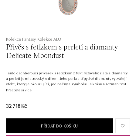
Kolekce Fantasy
Kolekce ALO
Přívěs s řetízkem s perletí a diamanty
Delicate Moondust
Tento dechberoucí přívěsek s řetízkem z 18kt růžového zlata s diamanty
a perletí je mistrovským dílem. Jeho perla a třpytivé diamanty vytvářejí
efekt, který je okouzlující, jedinečný a symbolizuje krásu a rozmanitost
života. Šperk je součástí kolekce Fantasy.
Přečtěte si více
Šperky jako z pohádky. Stvořené s pořádnou porcí fantazie a
32 718 Kč
představivosti. Kombinace barevných kamenů daly vzniknout unikátním
prstenům, náušnicím, náramkům a náhrdelníkům. Některé diamanty
naopak září samostatně, aby vynikla jejich jedinečnost. Jen těžko uvěřit,
že tyto šperky nemají kouzelnou moc. Jejich magický design však
PŘIDAT DO KOŠÍKU
podtrhne vaši individualitu a kreativitu.