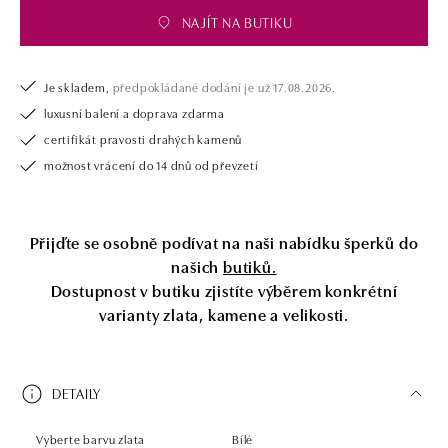
drahých kamenů už téměř 30 let. Každý šperk je tak originál a je také
NAJÍT NA BUTIKU
opatřen certifikátem pravosti a dodán v luxusním balení. Ať už vybíráte
zásnubní prsten nebo diamantový náramek či náhrdelník, nedarujete s
námi pouze šperk, ale také chytrou investici.
Je skladem,
předpokládané dodání je už 17.08.2026.
luxusní balení a doprava zdarma
certifikát pravosti drahých kamenů
možnost vrácení do 14 dnů od převzetí
Přijďte se osobně podívat na naši nabídku šperků do
našich
butiků.
Dostupnost v butiku zjistíte výběrem konkrétní
varianty zlata, kamene a velikosti.
DETAILY
Vyberte barvu zlata
Bílé