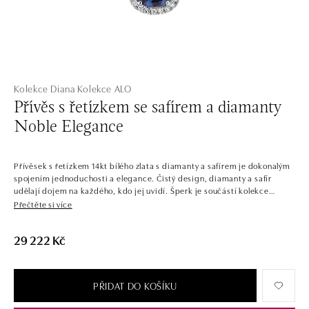
Kolekce Diana
Kolekce ALO
Přívěs s řetízkem se safírem a diamanty
Noble Elegance
Přívěsek s řetízkem 14kt bílého zlata s diamanty a safírem je dokonalým
spojením jednoduchosti a elegance. Čistý design, diamanty a safír
udělají dojem na každého, kdo jej uvidí. Šperk je součástí kolekce
Diana.
Přečtěte si více
Šperky, které by mohla nosit samotná princezna. Celá kolekce je
29 222 Kč
protkána výraznými centrálními kameny se zářivým diamantovým
lemováním. Kontrastní barvy drahokamů v kombinaci s pečlivě
zvolenými odstíny zlata dávají vzniknout šperkům, jaké byste našli i v
královské pokladnici.
PŘIDAT DO KOŠÍKU
Společnost ALO diamonds vyrábí v Čechách šperky z diamantů a