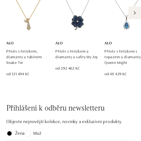
ALO diamonds OC Eurovea, Bratislava
Pribinova 8, 811 09 Bratislava
tel.: +421 917 090 700, +421 918 777 670
zítra otevřeno od 10:00
ALO
ALO
ALO
Přívěs s řetízkem,
Přívěs s řetízkem a
Přívěs s řetízkem s
diamanty a rubínem
diamanty a safíry My Joy
topazem a diamanty
Snake Tie
Queen Might
od 292 462 Kč
od 121 494 Kč
od 40 429 Kč
Přihlášení k odběru newsletteru
Objevte nejnovější kolekce, novinky a exkluzivní produkty.
Žena
Muž