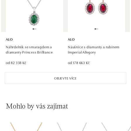
Roztylská 2321/19, 148 00 Praha 4 - Chodov
tel.: +420 773 585 559, +420 730 802 800
zítra otevřeno od 09:00
ALO diamonds Hilton, Košice
Hlavná 123/1, 040 01 Košice
ALO
ALO
tel.: +421 911 854 322, +421 917 869 485
Náhrdelník se smaragdem a
Náušnice s diamanty a rubínem
zítra otevřeno od 09:00
diamanty Princess Brilliance
Imperial Allegory
od 82 338 Kč
od 178 663 Kč
ALO diamonds OC Aupark, Bratislava
Einsteinova 18, 851 01 Bratislava
OBJEVTE VÍCE
tel.: +421 917 090 891
zítra otevřeno od 10:00
ALO diamonds OC Avion, Bratislava
Mohlo by vás zajímat
Ivanská cesta 16, 821 04 Bratislava
tel.: +421 917 090 924, +421 915 344 725
zítra otevřeno od 10:00