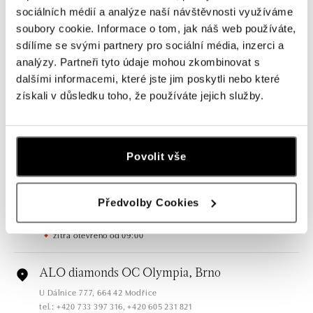
sociálních médií a analýze naší návštěvnosti využíváme
soubory cookie. Informace o tom, jak náš web používáte,
sdílíme se svými partnery pro sociální média, inzerci a
Všechny
Česko
Slovensko
analýzy. Partneři tyto údaje mohou zkombinovat s
dalšími informacemi, které jste jim poskytli nebo které
ALO diamonds OC Forum Nová Karolina,
získali v důsledku toho, že používáte jejich služby.
Ostrava
Jantarová 3344/4, 702 00 Ostrava-Moravská Ostrava
tel.: +420 603 166 013, +420 603 565 187
zítra otevřeno od 09:00
Povolit vše
ALO diamonds OC Nový Smíchov, Praha 5
Předvolby Cookies
Plzeňská 8, 150 00 Praha 5 - Smíchov
tel.: +420 603 192 388, +420 733 546 889
zítra otevřeno od 09:00
ALO diamonds OC Olympia, Brno
U Dálnice 777, 664 42 Modřice
tel.: +420 733 397 316, +420 605 231 821