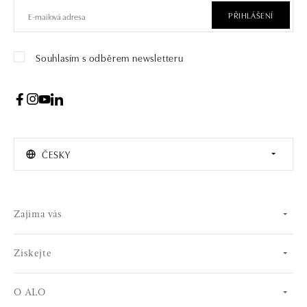
PŘIHLÁŠENÍ
Souhlasím s odběrem newsletteru
ČESKY
Zajíma vás
Získejte
O ALO