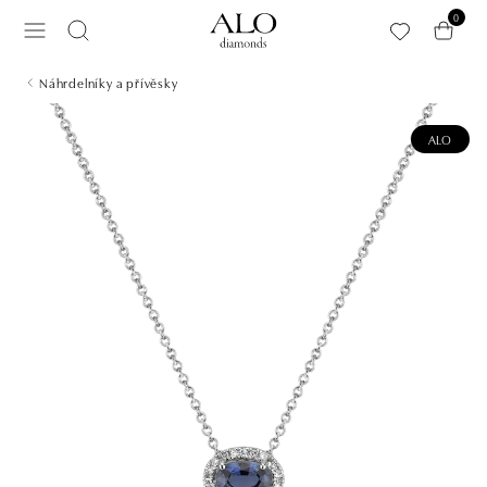
Přeskočit na hlavní obsah
0
Náhrdelníky a přívěsky
ALO