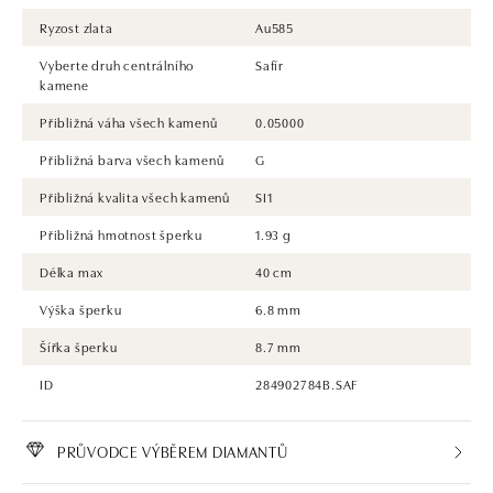
Ryzost zlata
Au585
Vyberte druh centrálního
Safír
kamene
Přibližná váha všech kamenů
0.05000
Přibližná barva všech kamenů
G
Přibližná kvalita všech kamenů
SI1
Přibližná hmotnost šperku
1.93 g
Délka max
40 cm
Výška šperku
6.8 mm
Šířka šperku
8.7 mm
ID
284902784B.SAF
PRŮVODCE VÝBĚREM DIAMANTŮ